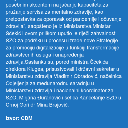
posebnim akcentom na jačanje kapaciteta za
pružanje servisa za mentalno zdravlje, kao
pretpostavka za oporavak od pandemije i očuvanje
zdravlja”, saopšteno je iz Ministarstva.Ministar
Šćekić i ovom prilikom uputio je riječi zahvalnosti
SZO za podršku u procesu izrade nove Strategije
za promociju digitalizacije u funkciji transformacije
zdravstvenih usluga i unapređenja
zdravlja.Sastanku su, pored ministra Šćekića i
direktora Klugea, prisustvovali i državni sekretar u
Ministarstvu zdravlja Vladimir Obradović, načelnica
Odjeljenja za međunarodnu saradnju u
Ministarstvu zdravlja i nacionalni koordinator za
SZO, Mirjana Đuranović i šefica Kancelarije SZO u
Crnoj Gori dr Mina Brajović.
Izvor: CDM