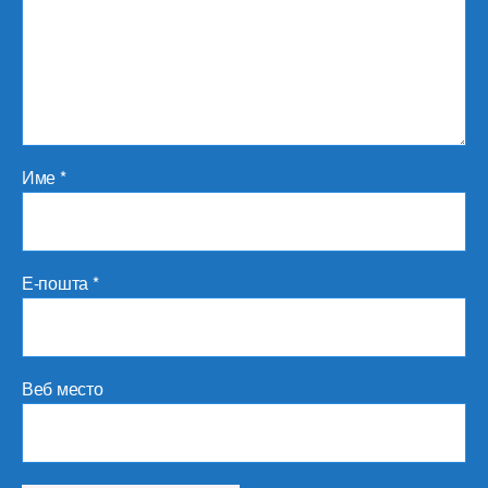
Име
*
Е-пошта
*
Веб место