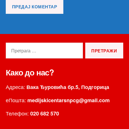
Претрага
за:
Како до нас?
Адреса:
Вака Ђуровића бр.5, Подгорица
еПошта:
medijskicentarsnpcg@gmail.com
Телефон:
020 682 570