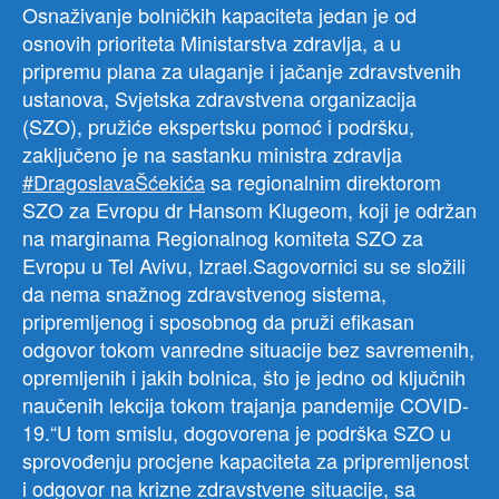
Osnaživanje bolničkih kapaciteta jedan je od
osnovih prioriteta Ministarstva zdravlja, a u
pripremu plana za ulaganje i jačanje zdravstvenih
ustanova, Svjetska zdravstvena organizacija
(SZO), pružiće ekspertsku pomoć i podršku,
zaključeno je na sastanku ministra zdravlja
#DragoslavaŠćekića
sa regionalnim direktorom
SZO za Evropu dr Hansom Klugeom, koji je održan
na marginama Regionalnog komiteta SZO za
Evropu u Tel Avivu, Izrael.Sagovornici su se složili
da nema snažnog zdravstvenog sistema,
pripremljenog i sposobnog da pruži efikasan
odgovor tokom vanredne situacije bez savremenih,
opremljenih i jakih bolnica, što je jedno od ključnih
naučenih lekcija tokom trajanja pandemije COVID-
19.“U tom smislu, dogovorena je podrška SZO u
sprovođenju procjene kapaciteta za pripremljenost
i odgovor na krizne zdravstvene situacije, sa