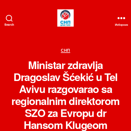
Search
Изборник
СНП
Категорије
СНП
Ministar zdravlja
Dragoslav Šćekić u Tel
Avivu razgovarao sa
regionalnim direktorom
SZO za Evropu dr
Hansom Klugeom