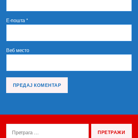
Е-пошта
*
Веб место
Претрага
за: