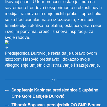
likovnoj sceni. U tom procesu „ostao je imun na
savremene trendove i eksperimente u oblasti novih
medija i raznovrsnih umjetničkih praksi i opredijelio
se za tradicionalan način izražavanja, koristeći
tehnike ulja i akrilika na platnu, ostajući vjeran sebi
i svojim porivima, crpeći iz snova inspiraciju za
svoje radove.
Predsjednica Đurović je rekla da je upravo ovom
izložbom Rašović predstavio i dokazao svoje
višegodišnje umjetničko istraživanje i sazrijevanje.
←
Saopštenje Kabineta predsjednice Skupštine
Crne Gore Danijele Đurović
→
Tihomir Bogavac, predsjednik OO SNP Berane