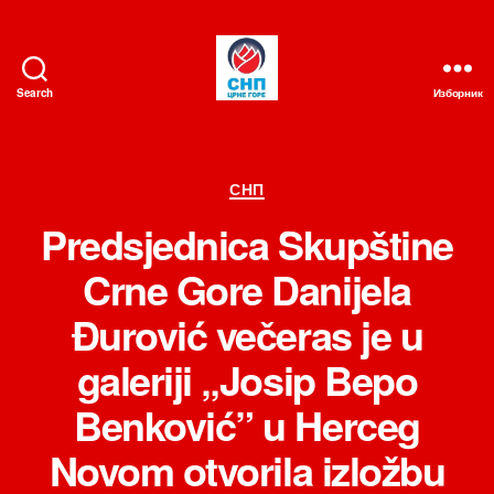
Search
Изборник
СНП
Категорије
СНП
Predsjednica Skupštine
Crne Gore Danijela
Đurović večeras je u
galeriji „Josip Bepo
Benković” u Herceg
Novom otvorila izložbu