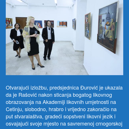
Otvarajući izložbu, predsjednica Đurović je ukazala
da je Rašović nakon sticanja bogatog likovnog
obrazovanja na Akademiji likovnih umjetnosti na
Cetinju, slobodno, hrabro i vrijedno zakoračio na
put stvaralaštva, gradeći sopstveni likovni jezik i
osvajajući svoje mjesto na savremenoj crnogorskoj