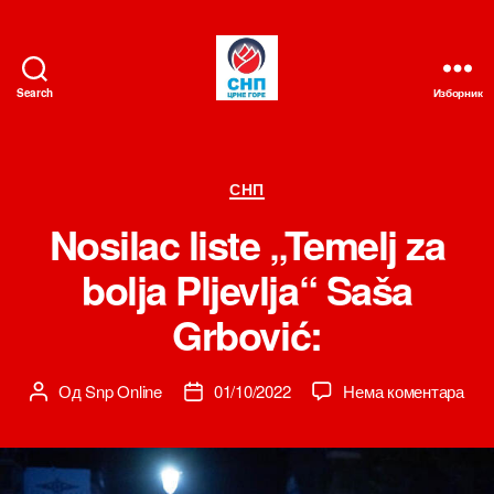
Search
Изборник
СНП
Категорије
СНП
Nosilac liste „Temelj za
bolja Pljevlja“ Saša
Grbović:
на
Од
Snp Online
01/10/2022
Нема коментара
Аутор
Датум
Nosi
чланка
чланка
liste
„Tem
za