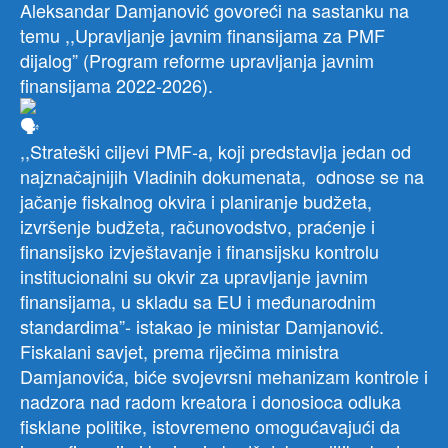
Aleksandar Damjanović govoreći na sastanku na
temu ,,Upravljanje javnim finansijama za PMF
dijalog” (Program reforme upravljanja javnim
finansijama 2022-2026).
,,Strateški ciljevi PMF-a, koji predstavlja jedan od
najznačajnijih Vladinih dokumenata, odnose se na
jačanje fiskalnog okvira i planiranje budžeta,
izvršenje budžeta, računovodstvo, praćenje i
finansijsko izvještavanje i finansijsku kontrolu
institucionalni su okvir za upravljanje javnim
finansijama, u skladu sa EU i međunarodnim
standardima”- istakao je ministar Damjanović.
Fiskalani savjet, prema riječima ministra
Damjanovića, biće svojevrsni mehanizam kontrole i
nadzora nad radom kreatora i donosioca odluka
fisklane politike, istovremeno omogućavajući da