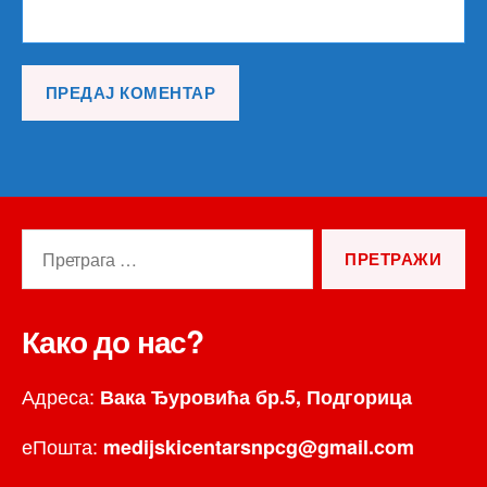
Претрага
за:
Како до нас?
Адреса:
Вака Ђуровића бр.5, Подгорица
еПошта:
medijskicentarsnpcg@gmail.com