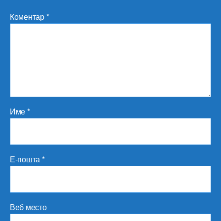
Коментар
*
Име
*
Е-пошта
*
Веб место