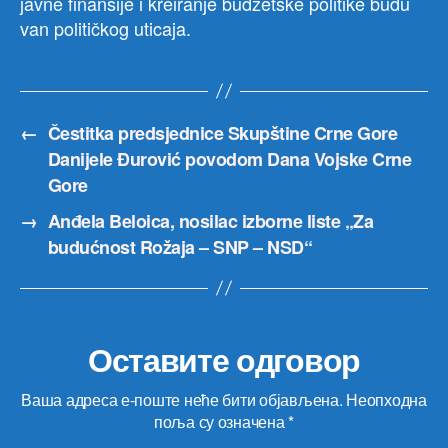
javne finansije i kreiranje budžetske politike budu
van političkog uticaja.
←
Čestitka predsjednice Skupštine Crne Gore
Danijele Đurović povodom Dana Vojske Crne
Gore
→
Anđela Beloica, nosilac izborne liste „Za
budućnost Rožaja – SNP – NSD“
Оставите одговор
Ваша адреса е-поште неће бити објављена.
Неопходна
поља су означена
*