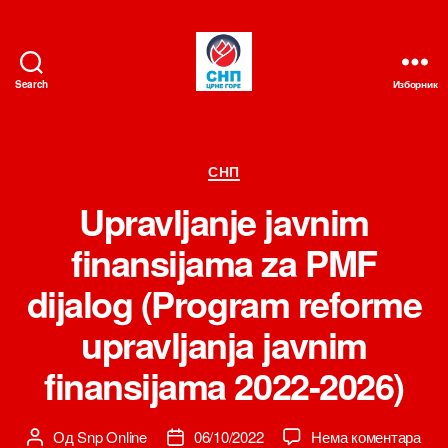
Search
Изборник
СНП
Категорије
СНП
Upravljanje javnim
finansijama za PMF
dijalog (Program reforme
upravljanja javnim
finansijama 2022-2026)
на
Од
Snp Online
06/10/2022
Нема коментара
Аутор
Датум