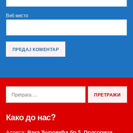
Веб место
Претрага
за:
Како до нас?
Адреса:
Вака Ђуровића бр.5, Подгорица