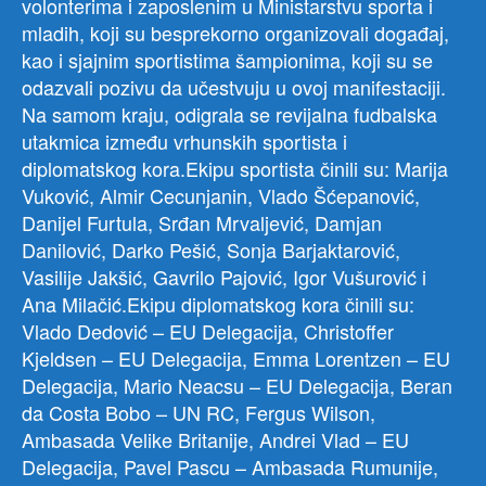
volonterima i zaposlenim u Ministarstvu sporta i
mladih, koji su besprekorno organizovali događaj,
kao i sjajnim sportistima šampionima, koji su se
odazvali pozivu da učestvuju u ovoj manifestaciji.
Na samom kraju, odigrala se revijalna fudbalska
utakmica između vrhunskih sportista i
diplomatskog kora.Ekipu sportista činili su: Marija
Vuković, Almir Cecunjanin, Vlado Šćepanović,
Danijel Furtula, Srđan Mrvaljević, Damjan
Danilović, Darko Pešić, Sonja Barjaktarović,
Vasilije Jakšić, Gavrilo Pajović, Igor Vušurović i
Ana Milačić.Ekipu diplomatskog kora činili su:
Vlado Dedović – EU Delegacija, Christoffer
Kjeldsen – EU Delegacija, Emma Lorentzen – EU
Delegacija, Mario Neacsu – EU Delegacija, Beran
da Costa Bobo – UN RC, Fergus Wilson,
Ambasada Velike Britanije, Andrei Vlad – EU
Delegacija, Pavel Pascu – Ambasada Rumunije,