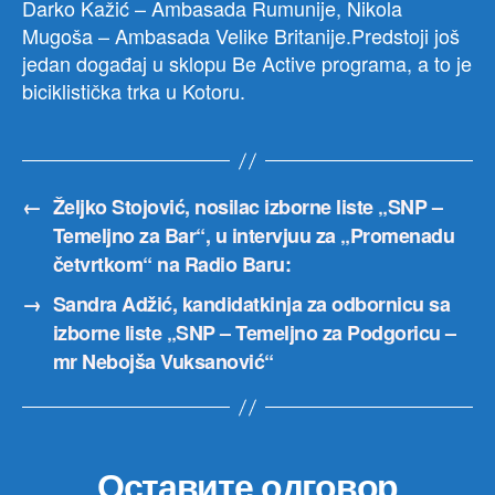
Darko Kažić – Ambasada Rumunije, Nikola
Mugoša – Ambasada Velike Britanije.Predstoji još
jedan događaj u sklopu Be Active programa, a to je
biciklistička trka u Kotoru.
←
Željko Stojović, nosilac izborne liste „SNP –
Temeljno za Bar“, u intervjuu za „Promenadu
četvrtkom“ na Radio Baru:
→
Sandra Adžić, kandidatkinja za odbornicu sa
izborne liste „SNP – Temeljno za Podgoricu –
mr Nebojša Vuksanović“
Оставите одговор