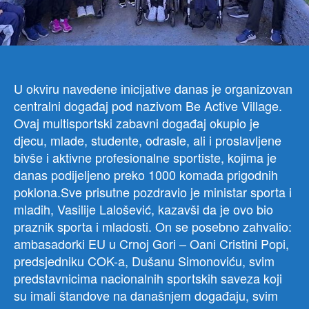
pod
naz
Be
Acti
–
Evr
U okviru navedene inicijative danas je organizovan
nedj
centralni događaj pod nazivom Be Active Village.
spor
Ovaj multisportski zabavni događaj okupio je
djecu, mlade, studente, odrasle, ali i proslavljene
bivše i aktivne profesionalne sportiste, kojima je
danas podijeljeno preko 1000 komada prigodnih
poklona.Sve prisutne pozdravio je ministar sporta i
mladih, Vasilije Lalošević, kazavši da je ovo bio
praznik sporta i mladosti. On se posebno zahvalio:
ambasadorki EU u Crnoj Gori – Oani Cristini Popi,
predsjedniku COK-a, Dušanu Simonoviću, svim
predstavnicima nacionalnih sportskih saveza koji
su imali štandove na današnjem događaju, svim