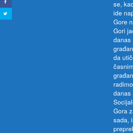
se, kao
ide na
Gore n
Gori ja
danas 
građan
da uti
časnim
građan
radimo 
danas k
Socija
Gora z
sada, 
prepre