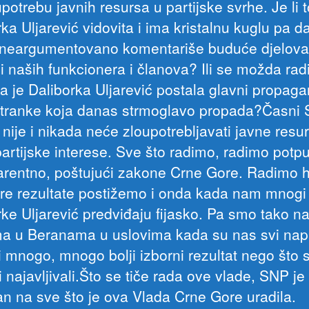
potrebu javnih resursa u partijske svrhe. Je li t
ka Uljarević vidovita i ima kristalnu kuglu pa d
neargumentovano komentariše buduće djelova
i naših funkcionera i članova? Ili se možda rad
a je Daliborka Uljarević postala glavni propaga
tranke koja danas strmoglavo propada?Časni
 nije i nikada neće zloupotrebljavati javne resu
partijske interese. Sve što radimo, radimo potp
arentno, poštujući zakone Crne Gore. Radimo 
re rezultate postižemo i onda kada nam mnogi
rke Uljarević predviđaju fijasko. Pa smo tako n
ma u Beranama u uslovima kada su nas svi nap
i mnogo, mnogo bolji izborni rezultat nego što 
ri najavljivali.Što se tiče rada ove vlade, SNP je
n na sve što je ova Vlada Crne Gore uradila.