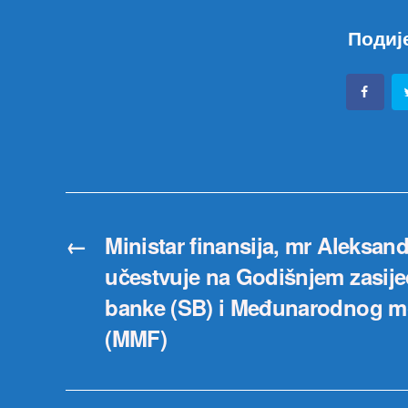
Подиј
←
Ministar finansija, mr Aleksan
učestvuje na Godišnjem zasije
banke (SB) i Međunarodnog m
(MMF)