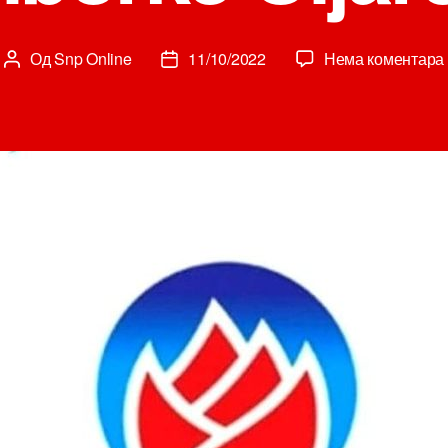
Од
Snp Online
11/10/2022
Нема коментара
Аутор
Датум
чланка
чланка