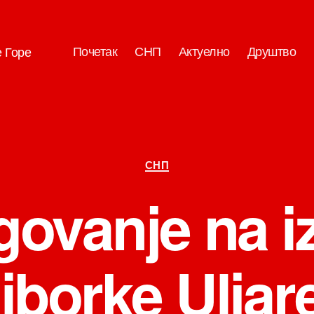
Почетак
СНП
Актуелно
Друштво
е Горе
Категорије
СНП
ovanje na i
iborke Uljar