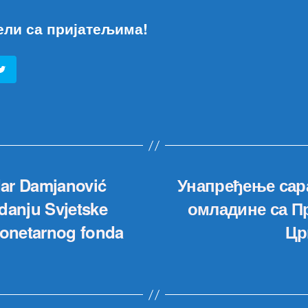
ели са пријатељима!
dar Damjanović
Унапређење сар
danju Svjetske
омладине са П
onetarnog fonda
Цр