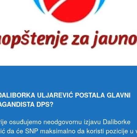
 DALIBORKA ULJAREVIĆ POSTALA GLAVNI
AGANDISTA DPS?
rije osuđujemo neodgovornu izjavu Daliborke
vić da će SNP maksimalno da koristi pozicije u v