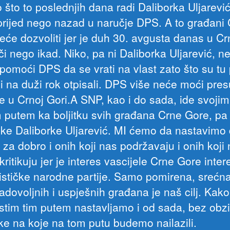
 što to poslednjih dana radi Daliborka Uljarević
prijed nego nazad u naručje DPS. A to građani
eće dozvoliti jer je duh 30. avgusta danas u Cr
či nego ikad. Niko, pa ni Daliborka Uljarević, 
pomoći DPS da se vrati na vlast zato što su tu 
i na duži rok otpisali. DPS više neće moći pre
če u Crnoj Gori.A SNP, kao i do sada, ide svojim
 putem ka boljitku svih građana Crne Gore, pa 
ke Daliborke Uljarević. MI ćemo da nastavimo
za dobro i onih koji nas podržavaju i onih koji
ritikuju jer je interes vascijele Crne Gore inter
lističke narodne partije. Samo pomirena, srećna
adovoljnih i uspješnih građana je naš cilj. Kak
istim tim putem nastavljamo i od sada, bez obz
ke na koje na tom putu budemo nailazili.