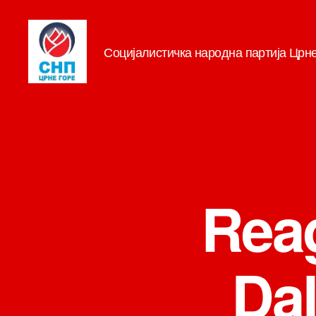
Социјалистичка народна партија Црн
СНП
Reag
Dal