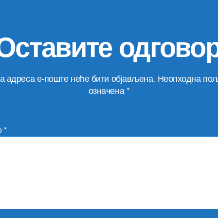
Оставите одгово
а адреса е-поште неће бити објављена.
Неопходна пољ
означена
*
р
*