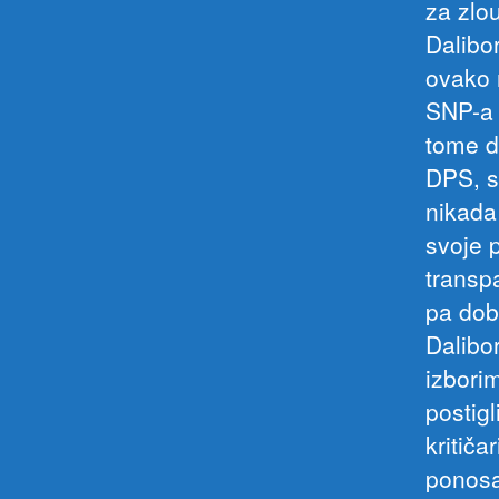
za zlou
Dalibor
ovako 
SNP-a 
tome d
DPS, s
nikada
svoje 
transp
pa dob
Dalibo
izbori
postigl
kritiča
ponosa