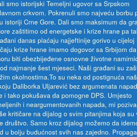
ali smo istorijski Temeljni ugovor sa Srpskom
lavnom crkvom. Pokrenuli smo najveću borbu p
 u istoriji Crne Gore. Dali smo maksimum da g
ore zaštitimo od energetske i krize hrane pa t
ađani danas plaćaju najjeftinije gorivo u cijeloj
učaju krize hrane imamo dogovor sa Srbijom da
oru biti obezbijeđene osnovne životne namirni
 od najmanje šest mjeseci. Naši građani su zašt
ežim okolnostima.To su neka od postignuća na
koju Daliborka Uljarević bez argumenata napad
uje i tako pokušava da pomogne DPS. Umjesto
eljenih i neargumentovanih napada, mi poziv
še kritičare na dijalog o svim pitanjima koja su
e društvo. Samo kroz dijalog možemo da idem
ed u bolju budućnost svih nas zajedno. Propa