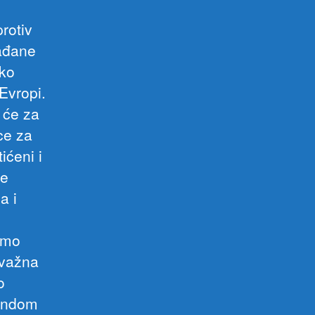
rotiv
rađane
ako
 Evropi.
 će za
ce za
ićeni i
še
a i
amo
 važna
o
gandom