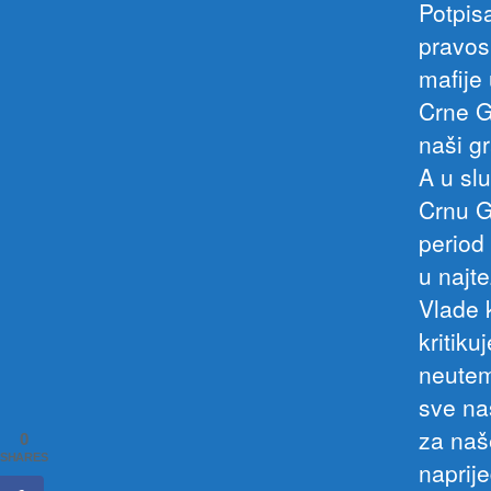
Potpis
pravos
mafije
Crne G
naši gr
A u sl
Crnu G
period
u najt
Vlade 
kritik
neutem
sve na
za naš
0
SHARES
naprij