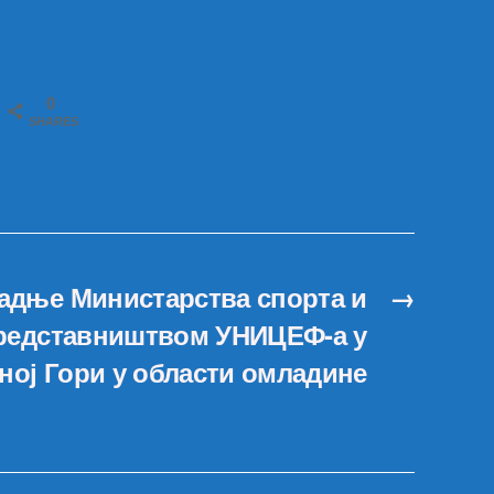
0
SHARES
адње Министарства спорта и
→
редставништвом УНИЦЕФ-а у
ној Гори у области омладине