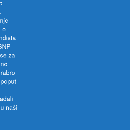
o
a
nje
i o
ndista
 SNP
rse za
uno
hrabro
 poput
a
adali
su naši