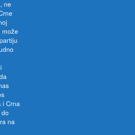
, ne
 Crne
noj
ne može
partiju
sudno
i
 da
 nas
es
 i Crna
o do
ira na