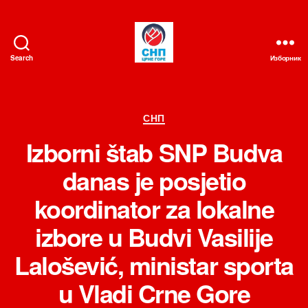
Search
Изборник
СНП
Категорије
СНП
Izborni štab SNP Budva
danas je posjetio
koordinator za lokalne
izbore u Budvi Vasilije
Lalošević, ministar sporta
u Vladi Crne Gore