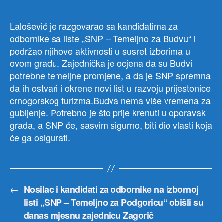
Crn
Gor
Lalošević je razgovarao sa kandidatima za
odbornike sa liste „SNP – Temeljno za Budvu“ i
podržao njihove aktivnosti u susret izborima u
ovom gradu. Zajednička je ocjena da su Budvi
potrebne temeljne promjene, a da je SNP spremna
da ih ostvari i okrene novi list u razvoju prijestonice
crnogorskog turizma.Budva nema više vremena za
gubljenje. Potrebno je što prije krenuti u oporavak
grada, a SNP će, sasvim sigurno, biti dio vlasti koja
će ga osigurati.
←
Nosilac i kandidati za odbornike na izbornoj
listi „SNP – Temeljno za Podgoricu“ obišli su
danas mjesnu zajednicu Zagorič