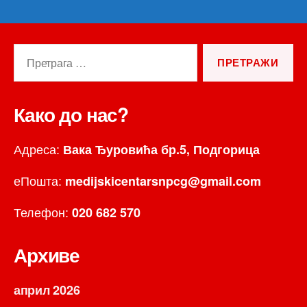
Претрага
за:
Како до нас?
Адреса:
Вака Ђуровића бр.5, Подгорица
еПошта:
medijskicentarsnpcg@gmail.com
Телефон:
020 682 570
Архиве
април 2026