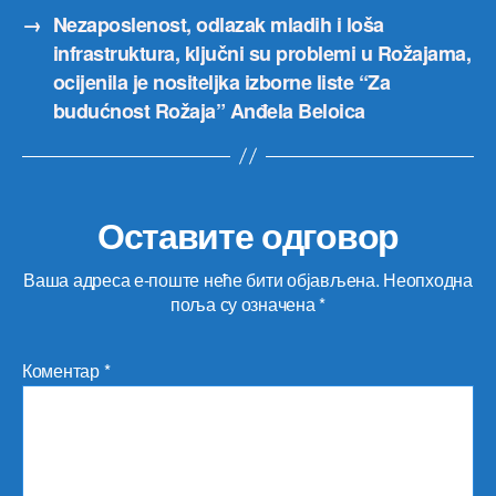
→
Nezaposlenost, odlazak mladih i loša
infrastruktura, ključni su problemi u Rožajama,
ocijenila je nositeljka izborne liste “Za
budućnost Rožaja” Anđela Beloica
Оставите одговор
Ваша адреса е-поште неће бити објављена.
Неопходна
поља су означена
*
Коментар
*