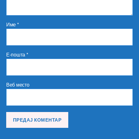
Име
*
Е-пошта
*
Веб место