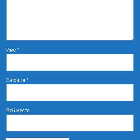
Име
*
Е-пошта
*
Веб место