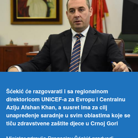
zvan
posj
Žene
sas
se
i
sa
gene
dire
SZ
Šćekić će razgovarati i sa regionalnom
direktoricom UNICEF-a za Evropu i Centralnu
Aziju Afshan Khan, a susret ima za cilj
unapređenje saradnje u svim oblastima koje se
tiču zdravstvene zaštite djece u Crnoj Gori
Ministar zdravlja Dragoslav Šćekić predvodi