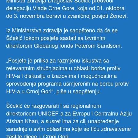
delegaciju Vlade Crne Gore, koja od 31. oktobra
do 3. novembra boravi u zvaničnoj posjeti Ženevi.
Iz Ministarstva zdravlja je saopšteno da će se
Šćekić tokom posjete sastati sa izvršnim
direktorom Globanog fonda Peterom Sandsom.
„Posjeta je prilika za razmjenu iskustva sa
relevantnim stručnjacima u oblasti borbe protiv
HIV-a i diskusiju o izazovima i mogućnostima
sprovođenja programa usmjerenih na borbu protiv
HIV-a u Crnoj Gori“, piše u saopštenju.
Šćekić će razgovarati i sa regionalnom
direktoricom UNICEF-a za Evropu i Centralnu Aziju
Afshan Khan, a susret ima za cilj unapređenje
saradnje u svim oblastima koje se tiču zdravstvene
zaštite djece u Crnoj Gori.