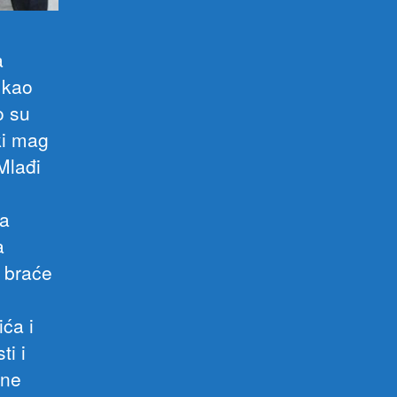
a
 kao
o su
ki mag
Mlađi
da
a
 braće
ća i
ti i
one