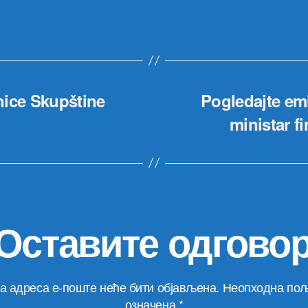
nice Skupštine
Pogledajte emi
ministar f
Оставите одгово
а адреса е-поште неће бити објављена.
Неопходна пољ
означена
*