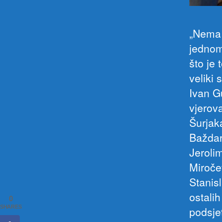
„Nema 
jednom
što je 
veliki
Ivan G
vjerov
Šurjak
Baždar
Jeroli
Miroče
Stanis
ostalih
0
SHARES
podsje