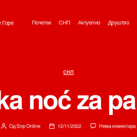
Почетак
СНП
Актуелно
Друштво
е Горе
Категорије
СНП
ska noć za p
Од
Snp Online
12/11/2022
Нема коментара
Аутор
Датум
чланка
чланка