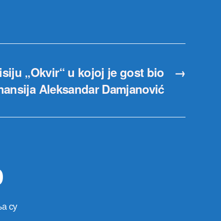
siju „Okvir“ u kojoj je gost bio
→
inansija Aleksandar Damjanović
р
а су