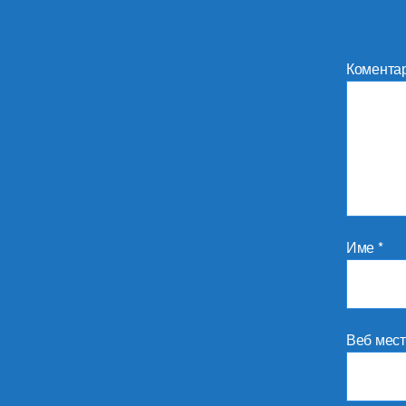
Комента
Име
*
Веб мес