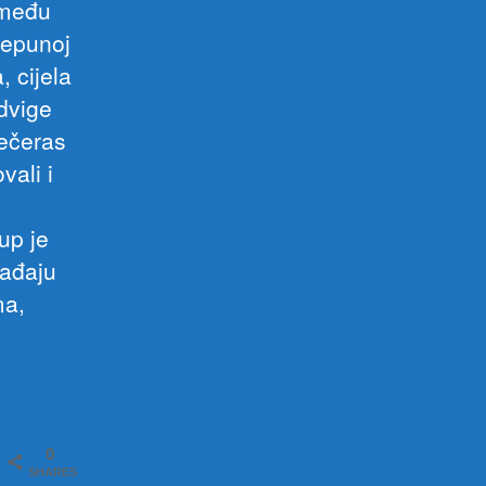
zmeđu
repunoj
 cijela
odvige
večeras
vali i
up je
gađaju
ma,
0
SHARES