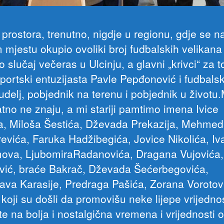
prostora, trenutno, nigdje u regionu, gdje se n
 mjestu okupio ovoliki broj fudbalskih velikana
to slučaj večeras u Ulcinju, a glavni „krivci“ za t
 sportski entuzijasta Pavle Pepđonović i fudbals
udelj, pobjednik na terenu i pobjednik u životu.
atno ne znaju, a mi stariji pamtimo imena Ivice
a, Miloša Šestića, Dževada Prekazija, Mehme
evića, Faruka Hadžibegića, Jovice Nikolića, Iv
mova, LjubomiraRadanovića, Dragana Vujovića,
vić, braće Bakrač, Dževada Šećerbegovića,
lava Karasije, Predraga Pašića, Zorana Vorotovi
 koji su došli da promovišu neke lijepe vrijednos
te na bolja i nostalgična vremena i vrijednosti 