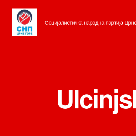
Социјалистичка народна партија Црн
СНП
Ulcinj