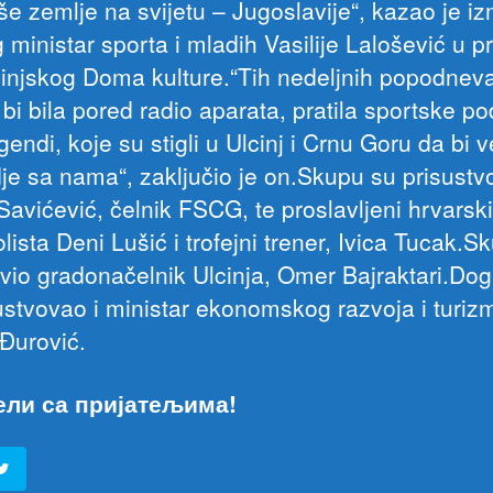
pše zemlje na svijetu – Jugoslavije“, kazao je i
 ministar sporta i mladih Vasilije Lalošević u p
lcinjskog Doma kulture.“Tih nedeljnih popodneva,
bi bila pored radio aparata, pratila sportske p
gendi, koje su stigli u Ulcinj i Crnu Goru da bi 
dje sa nama“, zaključio je on.Skupu su prisustvo
Savićević, čelnik FSCG, te proslavljeni hrvarski
lista Deni Lušić i trofejni trener, Ivica Tucak.Sk
vio gradonačelnik Ulcinja, Omer Bajraktari.Do
sustvovao i ministar ekonomskog razvoja i turiz
Đurović.
ели са пријатељима!