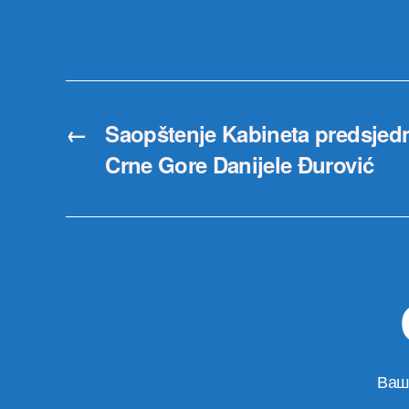
←
Saopštenje Kabineta predsjed
Crne Gore Danijele Đurović
Ваш