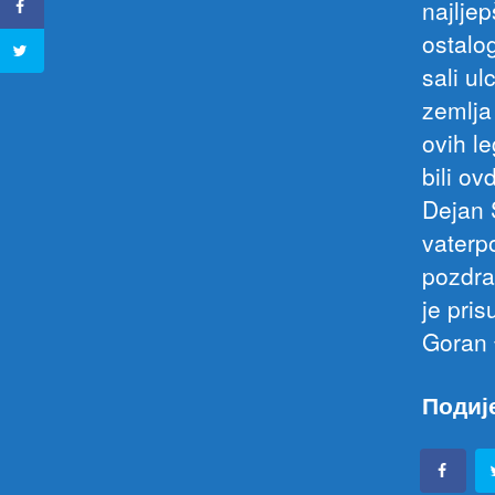
najlje
ostalog
sali u
zemlja 
ovih le
bili ov
Dejan 
vaterpo
pozdra
je pri
Goran 
Подиј