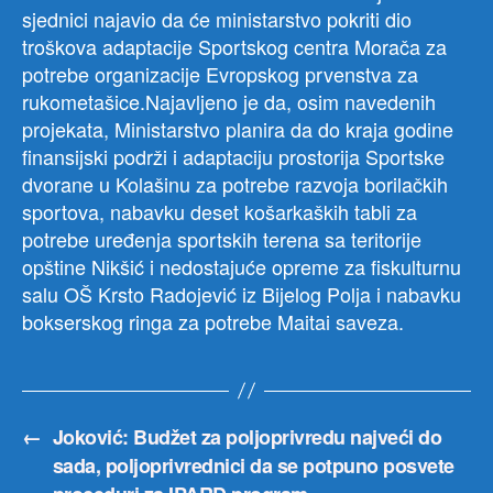
sjednici najavio da će ministarstvo pokriti dio
uku
izno
troškova adaptacije Sportskog centra Morača za
od
potrebe organizacije Evropskog prvenstva za
218,
rukometašice.Najavljeno je da, osim navedenih
hilja
projekata, Ministarstvo planira da do kraja godine
eura
finansijski podrži i adaptaciju prostorija Sportske
dvorane u Kolašinu za potrebe razvoja borilačkih
sportova, nabavku deset košarkaških tabli za
potrebe uređenja sportskih terena sa teritorije
opštine Nikšić i nedostajuće opreme za fiskulturnu
salu OŠ Krsto Radojević iz Bijelog Polja i nabavku
bokserskog ringa za potrebe Maitai saveza.
←
Joković: Budžet za poljoprivredu najveći do
sada, poljoprivrednici da se potpuno posvete