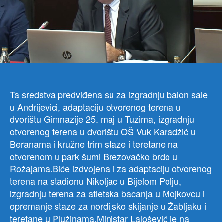
spor
infr
je
na
29.
sjed
Vla
Crn
Gor
Ta sredstva predviđena su za izgradnju balon sale
data
u Andrijevici, adaptaciju otvorenog terena u
sagl
dvorištu Gimnazije 25. maj u Tuzima, izgradnju
za
otvorenog terena u dvorištu OŠ Vuk Karadžić u
fina
Beranama i kružne trim staze i teretane na
izgr
reko
otvorenom u park šumi Brezovačko brdo u
adap
Rožajama.Biće izdvojena i za adaptaciju otvorenog
i
terena na stadionu Nikoljac u Bijelom Polju,
opr
izgradnju terena za atletska bacanja u Mojkovcu i
spor
opremanje staze za nordijsko skijanje u Žabljaku i
obje
teretane u Plužinama.Ministar Lalošević je na
u