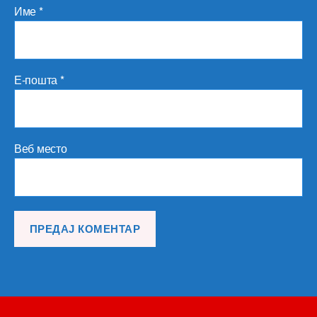
Име
*
Е-пошта
*
Веб место