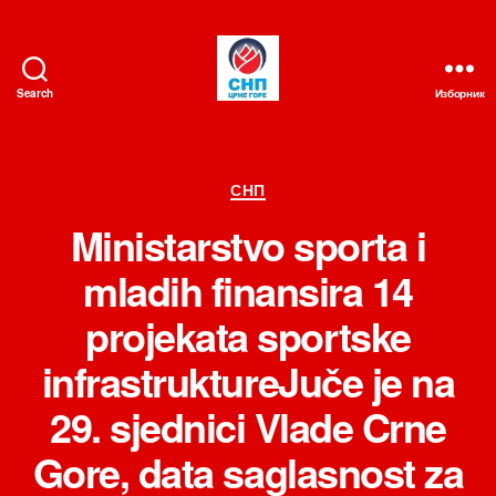
Search
Изборник
СНП
Категорије
СНП
Ministarstvo sporta i
mladih finansira 14
projekata sportske
infrastruktureJuče je na
29. sjednici Vlade Crne
Gore, data saglasnost za