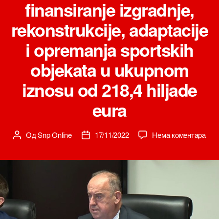
finansiranje izgradnje,
rekonstrukcije, adaptacije
i opremanja sportskih
objekata u ukupnom
iznosu od 218,4 hiljade
eura
на
Од
Snp Online
17/11/2022
Нема коментара
Аутор
Датум
Mini
чланка
чланка
spor
i
mlad
fina
14
proj