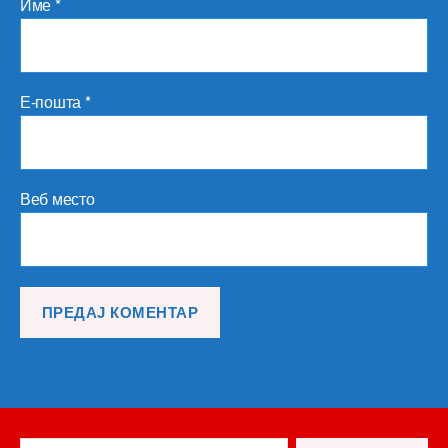
Име
*
Е-пошта
*
Веб место