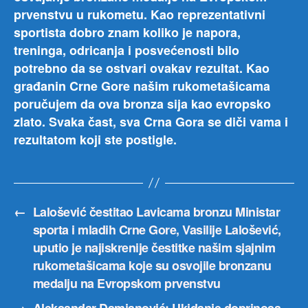
prvenstvu u rukometu. Kao reprezentativni
sportista dobro znam koliko je napora,
treninga, odricanja i posvećenosti bilo
potrebno da se ostvari ovakav rezultat. Kao
građanin Crne Gore našim rukometašicama
poručujem da ova bronza sija kao evropsko
zlato. Svaka čast, sva Crna Gora se diči vama i
rezultatom koji ste postigle.
←
Lalošević čestitao Lavicama bronzu Ministar
sporta i mladih Crne Gore, Vasilije Lalošević,
uputio je najiskrenije čestitke našim sjajnim
rukometašicama koje su osvojile bronzanu
medalju na Evropskom prvenstvu
→
Aleksandar Damjanović: Ukidanje doprinosa