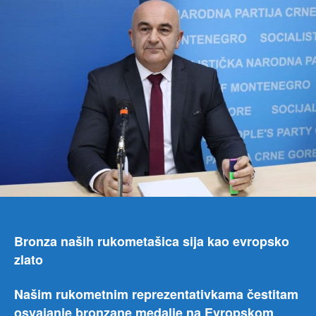
Joko
potp
Vla
Crn
Gor
i
lider
SNP
a
Bronza naših rukometašica sija kao evropsko
zlato
Našim rukometnim reprezentativkama čestitam
osvajanje bronzane medalje na Evropskom