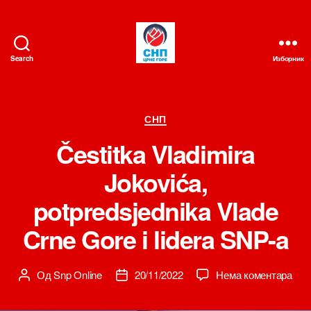
Search
Изборник
СНП
Категорије
СНП
Čestitka Vladimira
Jokovića,
potpredsjednika Vlade
Crne Gore i lidera SNP-a
на
Од
Snp Online
20/11/2022
Нема коментара
Аутор
Датум
Čest
чланка
чланка
Vlad