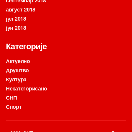
септембар 2018
август 2018
јул 2018
јун 2018
Категорије
Актуелно
Друштво
Култура
Некатегорисано
СНП
Спорт