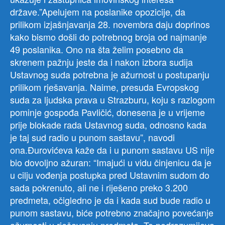
države.”Apelujem na poslanike opozicije, da
prilikom izjašnjavanja 28. novembra daju doprinos
kako bismo došli do potrebnog broja od najmanje
49 poslanika. Ono na šta želim posebno da
skrenem pažnju jeste da i nakon izbora sudija
Ustavnog suda potrebna je ažurnost u postupanju
prilikom rješavanja. Naime, presuda Evropskog
suda za ljudska prava u Strazburu, koju s razlogom
pominje gospođa Pavličić, donesena je u vrijeme
prije blokade rada Ustavnog suda, odnosno kada
je taj sud radio u punom sastavu”, navodi
ona.Đurovićeva kaže da i u punom sastavu US nije
bio dovoljno ažuran: “Imajući u vidu činjenicu da je
u cilju vođenja postupka pred Ustavnim sudom do
sada pokrenuto, ali ne i riješeno preko 3.200
predmeta, očigledno je da i kada sud bude radio u
punom sastavu, biće potrebno značajno povećanje
ažurnosti u rješavanju predmeta. To podrazumijeva