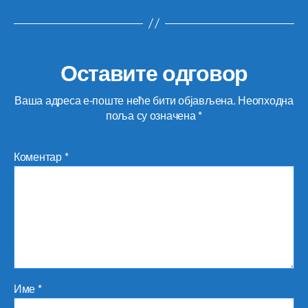
Оставите одговор
Ваша адреса е-поште неће бити објављена.
Неопходна
поља су означена
*
Коментар
*
Име
*