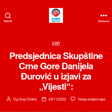
Search
Изборник
СНП
Категорије
СНП
Predsjednica Skupštine
Crne Gore Danijela
Đurović u izjavi za
„Vijesti“:
на
Од
Snp Online
24/11/2022
Нема коментара
Аутор
Датум
Pred
чланка
чланка
Skup