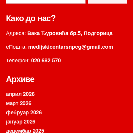
Како до нас?
Адреса:
Вака Ђуровића бр.5, Подгорица
еПошта:
medijskicentarsnpcg@gmail.com
Телефон:
020 682 570
Архиве
април 2026
март 2026
фебруар 2026
јануар 2026
децембар 2025