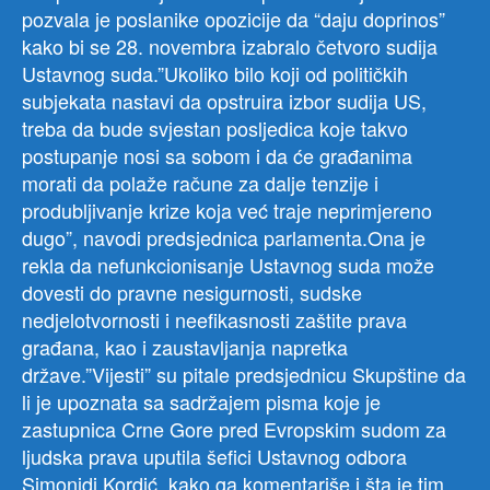
pozvala je poslanike opozicije da “daju doprinos”
kako bi se 28. novembra izabralo četvoro sudija
Ustavnog suda.”Ukoliko bilo koji od političkih
subjekata nastavi da opstruira izbor sudija US,
treba da bude svjestan posljedica koje takvo
postupanje nosi sa sobom i da će građanima
morati da polaže račune za dalje tenzije i
produbljivanje krize koja već traje neprimjereno
dugo”, navodi predsjednica parlamenta.Ona je
rekla da nefunkcionisanje Ustavnog suda može
dovesti do pravne nesigurnosti, sudske
nedjelotvornosti i neefikasnosti zaštite prava
građana, kao i zaustavljanja napretka
države.”Vijesti” su pitale predsjednicu Skupštine da
li je upoznata sa sadržajem pisma koje je
zastupnica Crne Gore pred Evropskim sudom za
ljudska prava uputila šefici Ustavnog odbora
Simonidi Kordić, kako ga komentariše i šta je tim