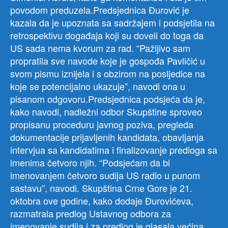
povodom preduzela.Predsjednica Đurović je
kazala da je upoznata sa sadržajem i podsjetila na
retrospektivu događaja koji su doveli do toga da
US sada nema kvorum za rad. “Pažljivo sam
propratila sve navode koje je gospođa Pavličić u
svom pismu iznijela i s obzirom na posljedice na
koje se potencijalno ukazuje”, navodi ona u
pisanom odgovoru.Predsjednica podsjeća da je,
kako navodi, nadležni odbor Skupštine sproveo
propisanu proceduru javnog poziva, pregleda
dokumentacije prijavljenih kandidata, obavljanja
intervjua sa kandidatima i finalizovanje predloga sa
imenima četvoro njih. “Podsjećam da bi
imenovanjem četvoro sudija US radio u punom
sastavu”, navodi. Skupština Crne Gore je 21.
oktobra ove godine, kako dodaje Đurovićeva,
razmatrala predlog Ustavnog odbora za
imenovanje sudija i za predlog je glasala većina