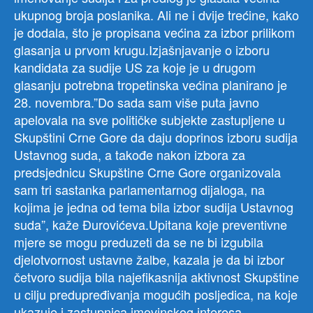
ukupnog broja poslanika. Ali ne i dvije trećine, kako
je dodala, što je propisana većina za izbor prilikom
glasanja u prvom krugu.Izjašnjavanje o izboru
kandidata za sudije US za koje je u drugom
glasanju potrebna tropetinska većina planirano je
28. novembra.”Do sada sam više puta javno
apelovala na sve političke subjekte zastupljene u
Skupštini Crne Gore da daju doprinos izboru sudija
Ustavnog suda, a takođe nakon izbora za
predsjednicu Skupštine Crne Gore organizovala
sam tri sastanka parlamentarnog dijaloga, na
kojima je jedna od tema bila izbor sudija Ustavnog
suda”, kaže Đurovićeva.Upitana koje preventivne
mjere se mogu preduzeti da se ne bi izgubila
djelotvornost ustavne žalbe, kazala je da bi izbor
četvoro sudija bila najefikasnija aktivnost Skupštine
u cilju predupređivanja mogućih posljedica, na koje
ukazuje i zastupnica imovinskog interesa