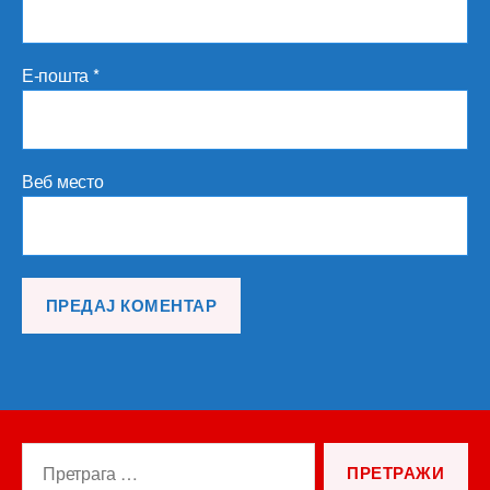
Е-пошта
*
Веб место
Претрага
за: