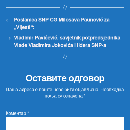
←
Poslanica SNP CG Milosava Paunović za
„Vijesti“:
→
Vladimir Pavićević, savjetnik potpredsjednika
Vlade Vladimira Jokovića i lidera SNP-a
Оставите одговор
Ваша адреса е-поште неће бити објављена.
Неопходна
поља су означена
*
Коментар
*