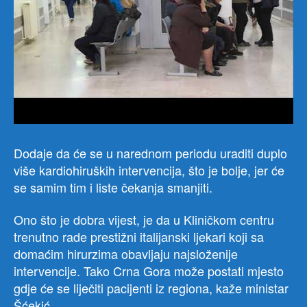
Dodaje da će se u narednom periodu uraditi duplo
više kardiohiruških intervencija, što je bolje, jer će
se samim tim i liste čekanja smanjiti.
Ono što je dobra vijest, je da u Kliničkom centru
trenutno rade prestižni italijanski ljekari koji sa
domaćim hirurzima obavljaju najsloženije
intervencije. Tako Crna Gora može postati mjesto
gdje će se liječiti pacijenti iz regiona, kaže ministar
Šćekić.