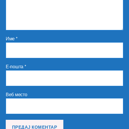
Име
*
Е-пошта
*
Веб место