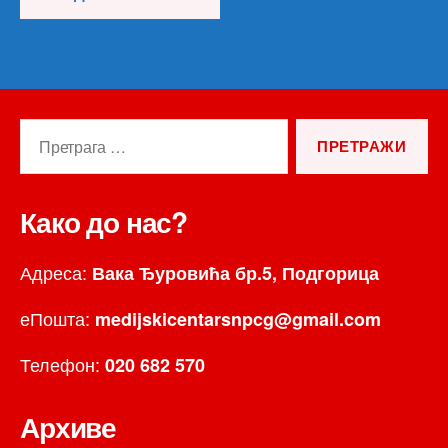
Претрага
за:
Како до нас?
Адреса:
Вака Ђуровића бр.5, Подгорица
еПошта:
medijskicentarsnpcg@gmail.com
Телефон:
020 682 570
Архиве