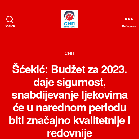
Search
Изборник
СНП
Категорије
СНП
Šćekić: Budžet za 2023.
daje sigurnost,
snabdijevanje ljekovima
će u narednom periodu
biti značajno kvalitetnije i
redovnije