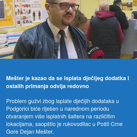
više
loka
riješ
guž
u
Pošt
Mešter je kazao da se isplata dječijeg dodatka i
ostalih primanja odvija redovno
Problem gužvi zbog isplate dječijih dodataka u
Podgorici biće riješen u narednom periodu
otvaranjem više isplatnih šaltera na različitim
lokacijama, saopštio je rukovodilac u Pošti Crne
Gore Dejan Mešter.