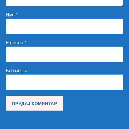
Име
*
Е-пошта
*
Веб место