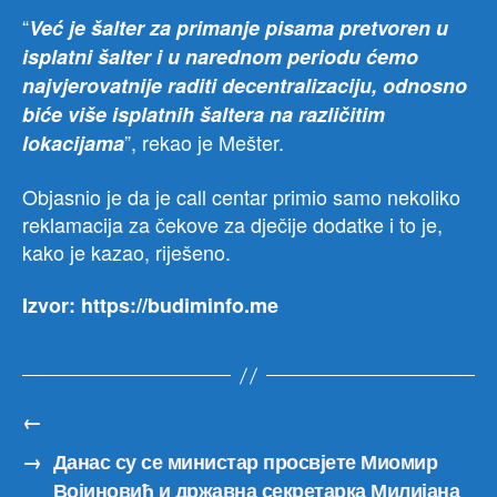
“
Već je šalter za primanje pisama pretvoren u
isplatni šalter i u narednom periodu ćemo
najvjerovatnije raditi decentralizaciju, odnosno
biće više isplatnih šaltera na različitim
”, rekao je Mešter.
lokacijama
Objasnio je da je call centar primio samo nekoliko
reklamacija za čekove za dječije dodatke i to je,
kako je kazao, riješeno.
Izvor: https://budiminfo.me
←
→
Данас су се министар просвјете Миомир
Војиновић и државна секретарка Милијана