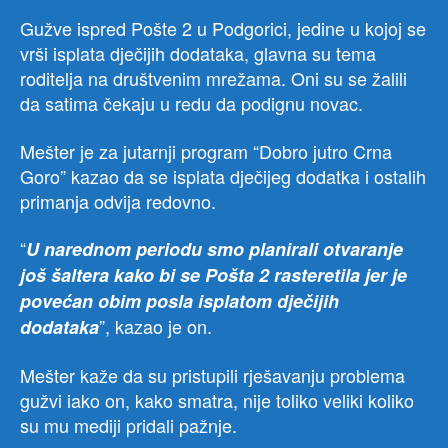
Gužve ispred Pošte 2 u Podgorici, jedine u kojoj se
vrši isplata dječijih dodataka, glavna su tema
roditelja na društvenim mrežama. Oni su se žalili
da satima čekaju u redu da podignu novac.
Mešter je za jutarnji program “Dobro jutro Crna
Goro” kazao da se isplata dječijeg dodatka i ostalih
primanja odvija redovno.
“
U narednom periodu smo planirali otvaranje
još šaltera kako bi se Pošta 2 rasteretila jer je
povećan obim posla isplatom dječijih
”, kazao je on.
dodataka
Mešter kaže da su pristupili rješavanju problema
gužvi iako on, kako smatra, nije toliko veliki koliko
su mu mediji pridali pažnje.