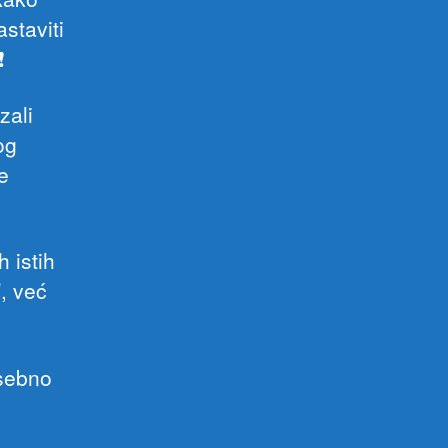
staviti
️
zali
og
se
 istih
’, već
osebno