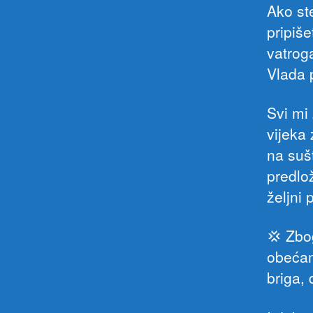
Ako ste
pripiše
vatrog
Vlada 
Svi mi
vijeka
na suš
predlo
željni 
💢 Zbo
obećan
briga, 