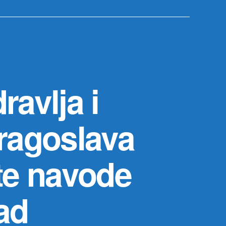
avlja i
ragoslava
ite navode
ad