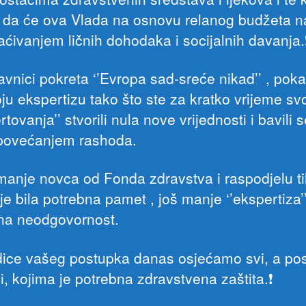
, da će ova Vlada na osnovu relanog budžeta na
aćivanjem ličnih dohodaka i socijalnih davanja.❗
avnici pokreta ‘’Evropa sad-sreće nikad’’ , poka
oju ekspertizu tako što ste za kratko vrijeme sv
rtovanja’’ stvorili nula nove vrijednosti i bavili 
povećanjem rashoda.
manje novca od Fonda zdravstva i raspodjelu tih
je bila potrebna pamet , još manje ‘’ekspertiza’
a neodgovornost.
dice vašeg postupka danas osjećamo svi, a p
, kojima je potrebna zdravstvena zaštita.❗️