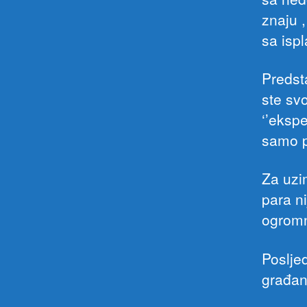
znaju 
sa ispl
Predst
ste sv
‘’ekspe
samo 
Za uzi
para ni
ogromn
Poslje
građani