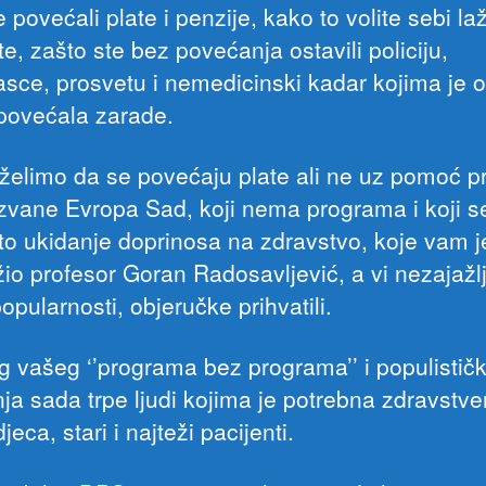
 povećali plate i penzije, kako to volite sebi l
te, zašto ste bez povećanja ostavili policiju,
asce, prosvetu i nemedicinski kadar kojima je 
povećala zarade.
 želimo da se povećaju plate ali ne uz pomoć p
 zvane Evropa Sad, koji nema programa i koji s
to ukidanje doprinosa na zdravstvo, koje vam j
žio profesor Goran Radosavljević, a vi nezajažl
popularnosti, objeručke prihvatili.
g vašeg ‘’programa bez programa’’ i populističk
ja sada trpe ljudi kojima je potrebna zdravstv
djeca, stari i najteži pacijenti.