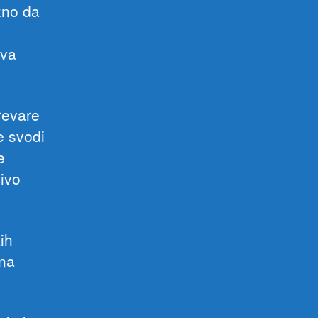
ažno da
ova
revare
e svodi
e
jivo
ih
ena