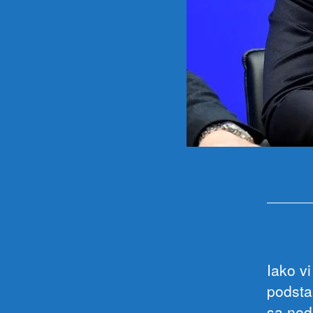
Iako v
podsta
sa ned