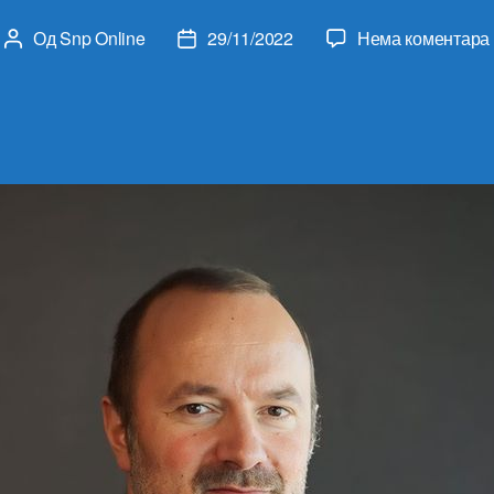
Од
Snp Online
29/11/2022
Нема коментара
Аутор
Датум
чланка
чланка