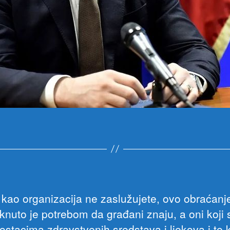
i kao organizacija ne zaslužujete, ovo obraćanj
knuto je potrebom da građani znaju, a oni koji 
ostacima zdravstvenih sredstava i ljekova i te 