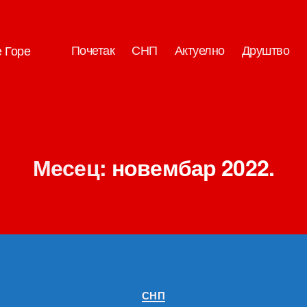
Почетак
СНП
Актуелно
Друштво
е Горе
Месец:
новембар 2022.
Категорије
СНП