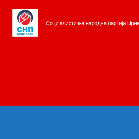
Социјалистичка народна партија Црн
СНП