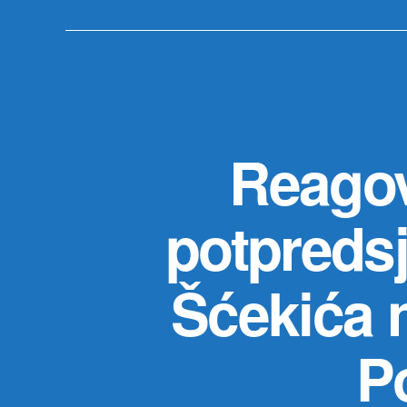
Reagov
potpreds
Šćekića n
P