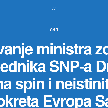
Категорије
СНП
anje ministra zdr
jednika SNP-a D
a spin i neistin
okreta Evropa S