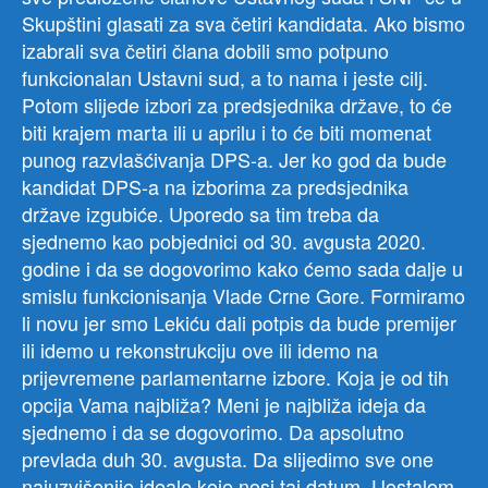
Skupštini glasati za sva četiri kandidata. Ako bismo
izabrali sva četiri člana dobili smo potpuno
funkcionalan Ustavni sud, a to nama i jeste cilj.
Potom slijede izbori za predsjednika države, to će
biti krajem marta ili u aprilu i to će biti momenat
punog razvlašćivanja DPS-a. Jer ko god da bude
kandidat DPS-a na izborima za predsjednika
države izgubiće. Uporedo sa tim treba da
sjednemo kao pobjednici od 30. avgusta 2020.
godine i da se dogovorimo kako ćemo sada dalje u
smislu funkcionisanja Vlade Crne Gore. Formiramo
li novu jer smo Lekiću dali potpis da bude premijer
ili idemo u rekonstrukciju ove ili idemo na
prijevremene parlamentarne izbore. Koja je od tih
opcija Vama najbliža? Meni je najbliža ideja da
sjednemo i da se dogovorimo. Da apsolutno
prevlada duh 30. avgusta. Da slijedimo sve one
najuzvišenije ideale koje nosi taj datum. Uostalom,