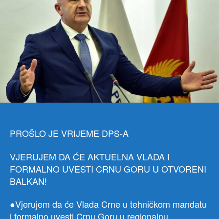
Crn
Gor
i
lider
SNP
a
PROŠLO JE VRIJEME DPS-A
VJERUJEM DA ĆE AKTUELNA VLADA I
FORMALNO UVESTI CRNU GORU U OTVORENI
BALKAN!
●Vjerujem da će Vlada Crne u tehničkom mandatu
i formalno uvesti Crnu Goru u regionalnu