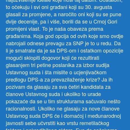
to očekuju i svi oni građani koji su 30. avgusta
glasali za promjene, a naročito oni koji su se pune
dvije decenije, pa i više, borili da se u Crnoj Gori
promijeni vlast. To je naša obaveza prema
građanima. Koja god opcija od ovih koje smo ovdje
nabrojali odnese prevagu za SNP je to u redu. Da
li je smatrate da je sa DPS-om i ostatkom opozicije
mogući sklopiti dogovor koji će rezultirati
glasanjem tri petine poslanika za izbor sudija
Ustavnog suda i šta mislite o ucjenjivačkom
predlogu DPS-a za prevazilaženje krize? Ja ih
pozivam da glasaju za sva četiri kandidata za
članove Ustavnog suda i ukoliko to urade
pokazaće da se u tim strukturama sačuvalo nešto
racionalnosti. Ukoliko ne glasaju za nove članove
Ustavnog suda DPS će i domaćoj i međunarodnoj
javnosti sebe učvrstiti kao vrstu remetilačkog