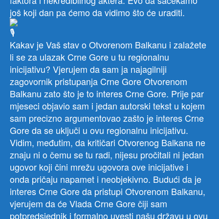
faktora i nekredibilnog aktera. Evo da sačekamo
još koji dan pa ćemo da vidimo što će uraditi.
Kakav je Vaš stav o Otvorenom Balkanu i zalažete
li se za ulazak Crne Gore u tu regionalnu
inicijativu? Vjerujem da sam ja najagilniji
zagovornik pristupanja Crne Gore Otvorenom
Balkanu zato što je to interes Crne Gore. Prije par
mjeseci objavio sam i jedan autorski tekst u kojem
sam precizno argumentovao zašto je interes Crne
Gore da se uključi u ovu regionalnu inicijativu.
Vidim, međutim, da kritičari Otvorenog Balkana ne
znaju ni o čemu se tu radi, nijesu pročitali ni jedan
ugovor koji čini mrežu ugovora ove inicijative i
onda pričaju napamet i neobjekivno. Budući da je
interes Crne Gore da pristupi Otvorenom Balkanu,
vjerujem da će Vlada Crne Gore čiji sam
potpredsjednik i formalno uvesti našu državu u ovu