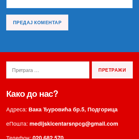
Претрага
за:
Како до нас?
Адреса:
Вака Ђуровића бр.5, Подгорица
еПошта:
medijskicentarsnpcg@gmail.com
Телефон:
020 682 570