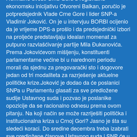
ekonomsku inicijativu Otvoreni Balkan, poručio je
potpredsjednik Vlade Crne Gore i lider SNP-a
Vladimir Joković. On je u intervjuu BORBI ocijenio
da je vrijeme DPS-a prošlo i da predsjednički izbori
na proljeće predstavljaju idealan momenat za
putpuno razvlašćivanje partije Mila Đukanovića.
Prema Jokovićevom mišljenju, konstituenti
parlamentarne većine bi u narednom periodu
morali da sjednu za pregovarački sto i dogovore
jedan od tri modaliteta za razrješenje aktuelne
političke krize.Joković je dodao da će poslanici
SNPa u Parlamentu glasati za sve predložene
sudije Ustavnog suda i pozvao je poslanike
opozicije da se racionalno odnesu prema ovom
pitanju. Na koji način se može razriješiti politička i
institucionalna kriza u Crnoj Gori? Jasno je šta su
sledeći koraci. Do sredine decembra treba izabrati
sve predložene članove Ustavnog suda i SNP će u