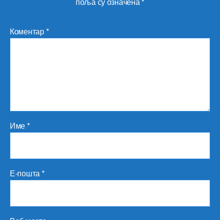
поља су означена
*
Коментар
*
Име
*
Е-пошта
*