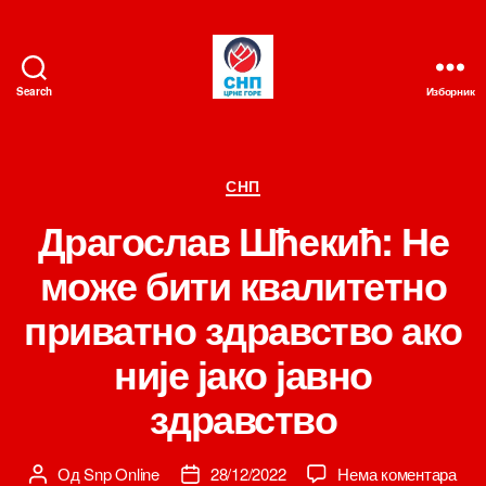
Search
Изборник
СНП
Категорије
СНП
Драгослав Шћекић: Не
може бити квалитетно
приватно здравство ако
није јако јавно
здравство
на
Од
Snp Online
28/12/2022
Нема коментара
Аутор
Датум