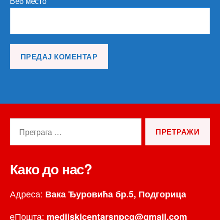
Веб место
Претрага
за:
Како до нас?
Адреса:
Вака Ђуровића бр.5, Подгорица
еПошта:
medijskicentarsnpcg@gmail.com