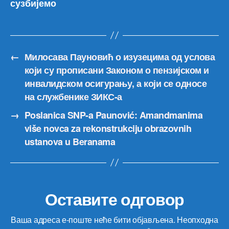
сузбијемо
←
Милосава Пауновић о изузецима од услова
који су прописани Законом о пензијском и
инвалидском осигурању, а који се односе
на службенике ЗИКС-а
→
Poslanica SNP-a Paunović: Amandmanima
više novca za rekonstrukciju obrazovnih
ustanova u Beranama
Оставите одговор
Ваша адреса е-поште неће бити објављена.
Неопходна