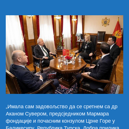
„Имала сам задовољство да се сретнем са др
Аканом Сувером, предсједником Мармара
фондације и почасним конзулом Црне Горе у
Баликесиру, Република Турска. Добра прилика