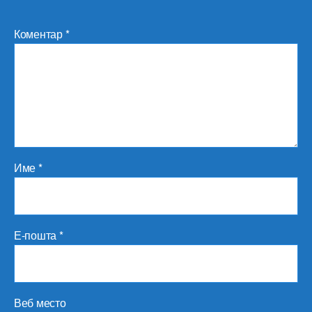
Коментар
*
Име
*
Е-пошта
*
Веб место