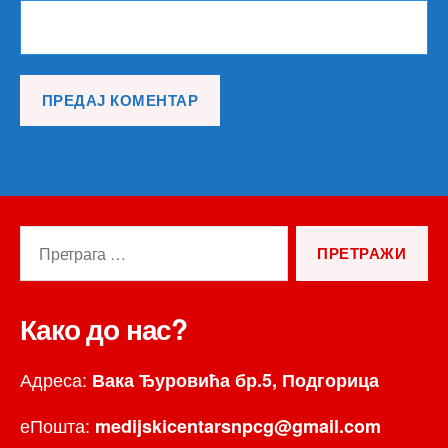
Претрага
за:
Како до нас?
Адреса:
Вака Ђуровића бр.5, Подгорица
еПошта:
medijskicentarsnpcg@gmail.com