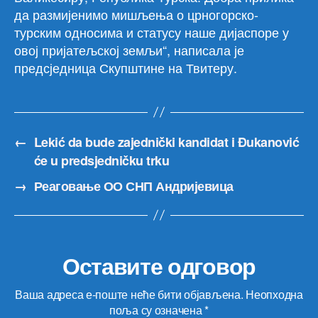
да размијенимо мишљења о црногорско-
турским односима и статусу наше дијаспоре у
овој пријатељској земљи“, написала је
предсједница Скупштине на Твитеру.
←
Lekić da bude zajednički kandidat i Đukanović
će u predsjedničku trku
→
Реаговање ОО СНП Андријевица
Оставите одговор
Ваша адреса е-поште неће бити објављена.
Неопходна
поља су означена
*