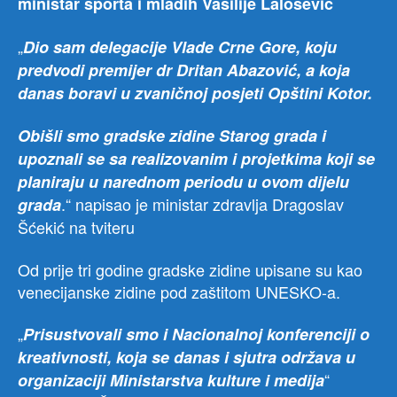
ministar sporta i mladih Vasilije Lalošević
„
Dio sam delegacije Vlade Crne Gore, koju
predvodi premijer dr Dritan Abazović, a koja
danas boravi u zvaničnoj posjeti Opštini Kotor.
Obišli smo gradske zidine Starog grada i
upoznali se sa realizovanim i projetkima koji se
planiraju u narednom periodu u ovom dijelu
.“ napisao je ministar zdravlja Dragoslav
grada
Šćekić na tviteru
Od prije tri godine gradske zidine upisane su kao
venecijanske zidine pod zaštitom UNESKO-a.
„
Prisustvovali smo i Nacionalnoj konferenciji o
kreativnosti, koja se danas i sjutra održava u
“
organizaciji Ministarstva kulture i medija