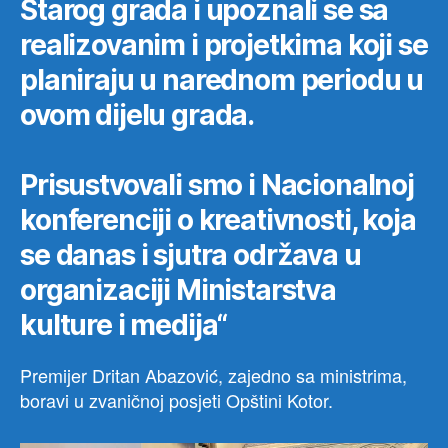
Starog grada i upoznali se sa
plan
realizovanim i projetkima koji se
u
nar
planiraju u narednom periodu u
peri
ovom dijelu grada.
Prisustvovali smo i Nacionalnoj
konferenciji o kreativnosti, koja
se danas i sjutra održava u
organizaciji Ministarstva
kulture i medija“
Premijer Dritan Abazović, zajedno sa ministrima,
boravi u zvaničnoj posjeti Opštini Kotor.