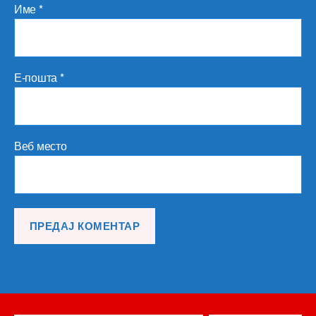
Име
*
Е-пошта
*
Веб место