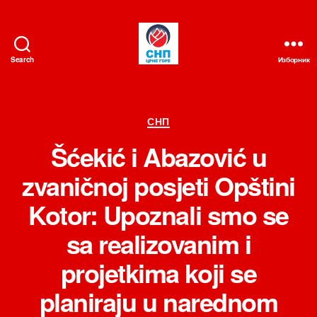
Search
Изборник
СНП
Категорије
СНП
Šćekić i Abazović u
zvaničnoj posjeti Opštini
Kotor: Upoznali smo se
sa realizovanim i
projetkima koji se
planiraju u narednom