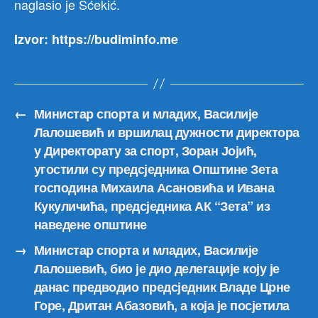
naglasio je Šćekić.
Izvor: https://budiminfo.me
←
Министар спорта и младих, Василије
Лалошевић и вршилац дужности директора
у Директорату за спорт, Зоран Јојић,
угостили су предсједника Општине Зета
господина Михаила Асановића и Ивана
Кукуличића, предсједника АК “Зета” из
наведене општине
→
Министар спорта и младих, Василије
Лалошевић, био је дио делегације коју је
данас предводио предсједник Владе Црне
Горе, Дритан Абазовић, а која је посјетила