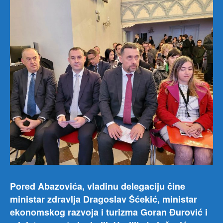
Pored Abazovića, vladinu delegaciju čine
ministar zdravlja Dragoslav Šćekić, ministar
ekonomskog razvoja i turizma Goran Đurović i