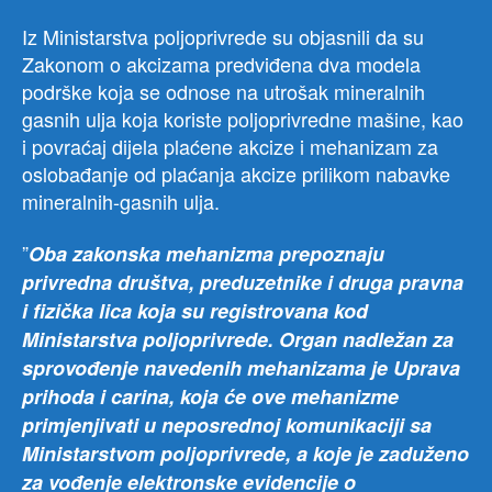
Iz Ministarstva poljoprivrede su objasnili da su
Zakonom o akcizama predviđena dva modela
podrške koja se odnose na utrošak mineralnih
gasnih ulja koja koriste poljoprivredne mašine, kao
i povraćaj dijela plaćene akcize i mehanizam za
oslobađanje od plaćanja akcize prilikom nabavke
mineralnih-gasnih ulja.
”
Oba zakonska mehanizma prepoznaju
privredna društva, preduzetnike i druga pravna
i fizička lica koja su registrovana kod
Ministarstva poljoprivrede. Organ nadležan za
sprovođenje navedenih mehanizama je Uprava
prihoda i carina, koja će ove mehanizme
primjenjivati u neposrednoj komunikaciji sa
Ministarstvom poljoprivrede, a koje je zaduženo
za vođenje elektronske evidencije o