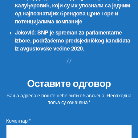
Калуђеровић, који су их упознали са једним
од најпознатијих брендова Црне Горе и
потенцијалима компаније
→
Joković: SNP je spreman za parlamentarne
izbore, podržaćemo predsjedničkog kandidata
iz avgustovske većine 2020.
Оставите одговор
Ваша адреса е-поште неће бити објављена.
Неопходна
поља су означена
*
Коментар
*