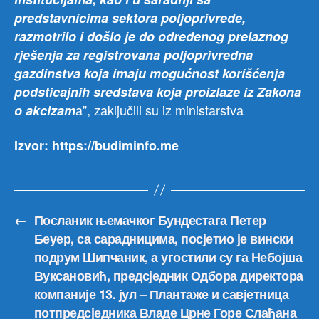
predstavnicima sektora poljoprivrede,
razmotrilo i došlo je do određenog prelaznog
rješenja za registrovana poljoprivredna
gazdinstva koja imaju mogućnost korišćenja
podsticajnih sredstava koja proizlaze iz Zakona
a”, zaključili su iz ministarstva
o akcizam
Izvor: https://budiminfo.me
←
Посланик њемачког Бундестага Петер
Беyер, са сарадницима, посјетио је вински
подрум Шипчаник, а угостили су га Небојша
Вуксановић, предсједник Одбора директора
компаније 13. јул – Плантаже и савјетница
потпредсједника Владе Црне Горе Слађана