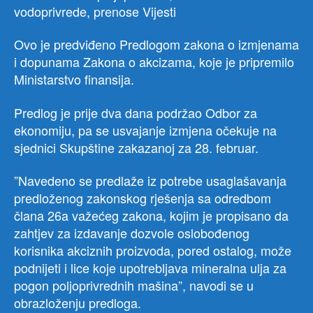
vodoprivrede, prenose Vijesti
Ovo je predviđeno Predlogom zakona o izmjenama
i dopunama Zakona o akcizama, koje je pripremilo
Ministarstvo finansija.
Predlog je prije dva dana podržao Odbor za
ekonomiju, pa se usvajanje izmjena očekuje na
sjednici Skupštine zakazanoj za 28. februar.
”Navedeno se predlaže iz potrebe usaglašavanja
predloženog zakonskog rješenja sa odredbom
člana 26a važećeg zakona, kojim je propisano da
zahtjev za izdavanje dozvole oslobođenog
korisnika akciznih proizvoda, pored ostalog, može
podnijeti i lice koje upotrebljava mineralna ulja za
pogon poljoprivrednih mašina”, navodi se u
obrazloženju predloga.