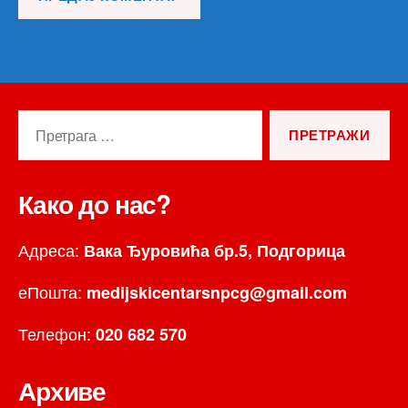
Претрага
за:
Како до нас?
Адреса:
Вака Ђуровића бр.5, Подгорица
еПошта:
medijskicentarsnpcg@gmail.com
Телефон:
020 682 570
Архиве