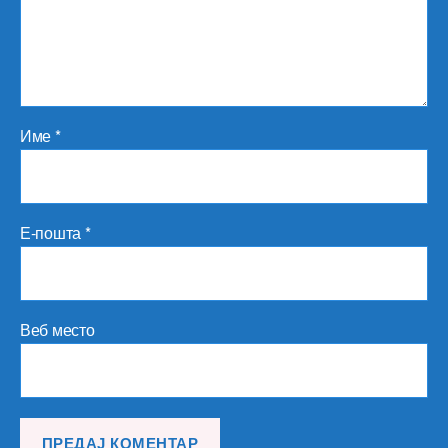
Име
*
Е-пошта
*
Веб место