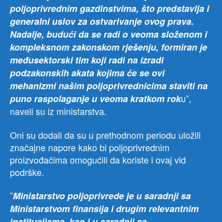
poljoprivrednim gazdinstvima, što predstavlja i
generalni uslov za ostvarivanje ovog prava.
Nadalje, budući da se radi o veoma složenom i
kompleksnom zakonskom rješenju, formiran je
međusektorski tim koji radi na izradi
podzakonskih akata kojima će se ovi
mehanizmi našim poljoprivrednicima staviti na
u”,
puno raspolaganje u veoma kratkom rok
naveli su iz ministarstva.
Oni su dodali da su u prethodnom periodu uložili
značajne napore kako bi poljoprivrednim
proizvođačima omogućili da koriste i ovaj vid
podrške.
”
Ministarstvo poljoprivrede je u saradnji sa
Ministarstvom finansija i drugim relevantnim
institucijama, kao i u saradnji sa