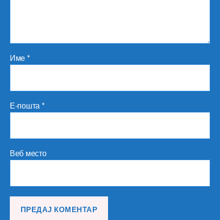
Име
*
Е-пошта
*
Веб место