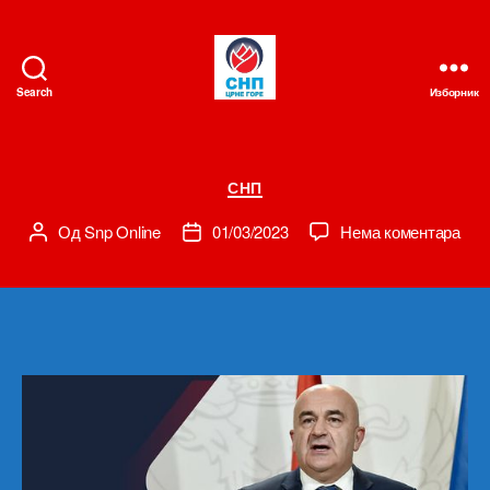
Search
Изборник
СНП
Категорије
СНП
на
Од
Snp Online
01/03/2023
Нема коментара
Аутор
Датум
чланка
чланка