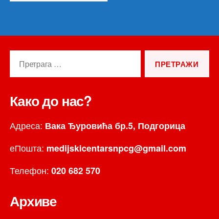
Претрага
за:
Како до нас?
Адреса:
Вака Ђуровића бр.5, Подгорица
еПошта:
medijskicentarsnpcg@gmail.com
Телефон:
020 682 570
Архиве