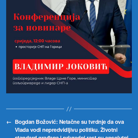
←
Bogdan Božović: Netačne su tvrdnje da ova
Vlada vodi nepredvidljivu politiku. Životni
standard građana i privredni rast su apsolutni