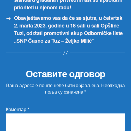
prioriteti u njenom radu!
→
Obavještavamo vas da će se sjutra, u četvrtak
2. marta 2023. godine u 18 sati u sali Opštine
Tuzi, održati promotivni skup Odborničke liste
„SNP Časno za Tuz – Željko MIlić“
Оставите одговор
Ваша адреса е-поште неће бити објављена.
Неопходна
поља су означена
*
Коментар
*