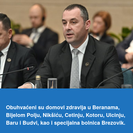
mikr
labo
u
deve
ust
Obuhvaćeni su domovi zdravlja u Beranama,
Bijelom Polju, Nikšiću, Cetinju, Kotoru, Ulcinju,
Baru i Budvi, kao i specijalna bolnica Brezovik.