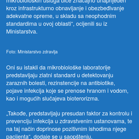
mikrobioloških usluga biće značajno unaprijeđen
kroz infrastrukturno obnavljanje i obezbeđivanje
adekvatne opreme, u skladu sa neophodnim
standardima u ovoj oblasti“, ocijenili su iz
Ministarstva.
Foto: Ministarstvo zdravlja
Oni su istakli da mikrobiološke laboratorije
predstavljaju zlatni standard u detektovanju
zaraznih bolesti, rezinstencije na antibiotike,
pojave infekcija koje se prenose hranom i vodom,
kao i mogućih slučajeva bioterorizma.
„Takođe, predstavljaju presudan faktor za kontrolu i
prevenciju infekcija u zdravstvenim ustanovama, te
na taj način doprinose pozitivnim ishodima njege
pacijenta“, dodaje se u saopštenju.