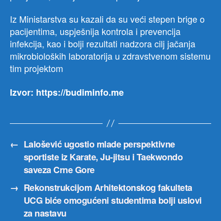
Iz Ministarstva su kazali da su veći stepen brige o
pacijentima, uspješnija kontrola i prevencija
infekcija, kao i bolji rezultati nadzora cilj jačanja
mikrobioloških laboratorija u zdravstvenom sistemu
tim projektom
Izvor: https://budiminfo.me
←
Lalošević ugostio mlade perspektivne
sportiste iz Karate, Ju-jitsu i Taekwondo
saveza Crne Gore
→
Rekonstrukcijom Arhitektonskog fakulteta
UCG biće omogućeni studentima bolji uslovi
za nastavu