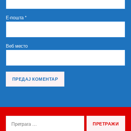
Е-пошта
*
Веб место
Претрага
за: