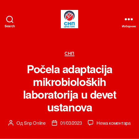
Search
Изборник
СНП
Категорије
СНП
Počela adaptacija
mikrobioloških
laboratorija u devet
ustanova
на
Од
Snp Online
01/03/2023
Нема коментара
Аутор
Датум
Poč
чланка
чланка
adap