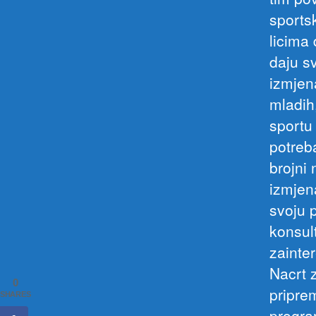
sports
licima
daju s
izmjen
mladih,
sportu 
potreb
brojni
izmjen
svoju p
konsult
zainte
Nacrt 
0
pripre
SHARES
progra