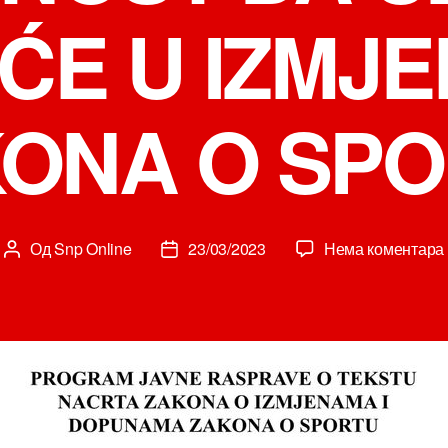
ĆE U IZMJ
ONA O SP
Од
Snp Online
23/03/2023
Нема коментара
Аутор
Датум
чланка
чланка