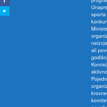
Unapre
sporta
konkur
Minist
organiz
neizvje
ali po
godišnj
Komisi
aktivno
Pojedn
organi
krovne
komite