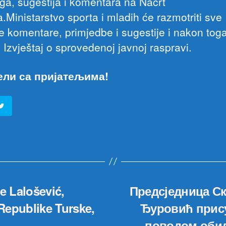
oga, sugestija i komentara na Nacrt
.Ministarstvo sporta i mladih će razmotriti sve
le komentare, primjedbe i sugestije i nakon tog
i Izvještaj o sprovedenoj javnoj raspravi.
ели са пријатељима!
je Lalošević,
Предсједница С
Republike Turske,
Ђуровић прису
поводом оби