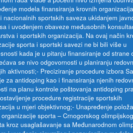
đenje modela finansiranja krovnih organizacij
 i nacionalnih sportskih saveza ukidanjem javn
sa i uvođenjem obaveze međusobnih konsultac
arstva i sportskih organizacija. Na ovaj način k
acije sporta i sportski savezi ne bi bili više u
snosti kada je u pitanju finansiranje od strane
većava se nivo odgovornosti u planiranju redovn
ih aktivnosti;- Preciziranje procedure izbora S
je za antidoping kao i finansiranja njenih redov
sti na planu kontrole poštovanja antidoping pra
ostavljenje procedure registracije sportskih
zacija u mjeri objektivnog;- Unapređenje položa
 organizacije sporta – Crnogorskog olimpijsko
ta kroz usaglašavanje sa Međunarodnom olim