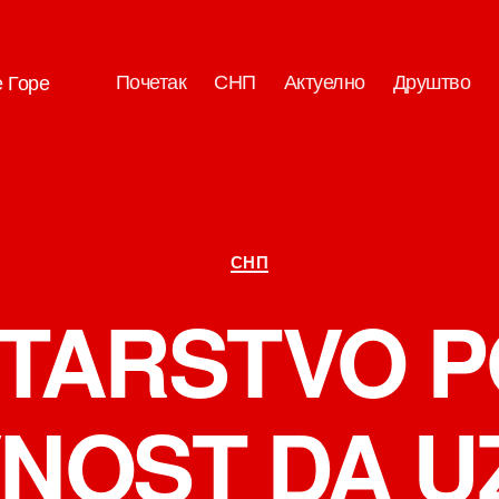
Почетак
СНП
Актуелно
Друштво
е Горе
Категорије
СНП
STARSTVO P
VNOST DA U