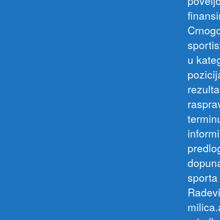
povelj
finansi
Crnogo
sportis
u kate
pozici
rezult
raspra
termin
inform
predlo
dopuna
sporta
Radević
milica