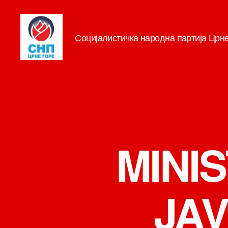
Социјалистичка народна партија Црн
СНП
MINI
JA