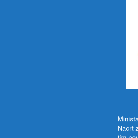
Minista
Nacrt 
tim po