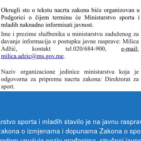
rstvo sporta i mladih stavilo je na javnu raspr
zakona o izmjenama i
dopunama Zakona o spor
vodom upućuje poziv građanima, stručnoj javno