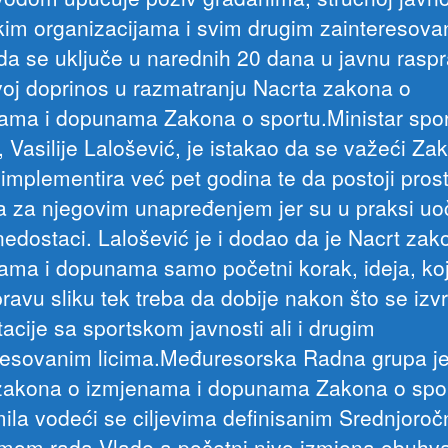
kim organizacijama i svim drugim zainteresova
 da se uključe u narednih 20 dana u javnu raspr
voj doprinos u razmatranju Nacrta zakona o
ama i dopunama Zakona o sportu.Ministar spor
 Vasilije Lalošević, je istakao da se važeći Za
implementira već pet godina te da postoji prost
a za njegovim unapređenjem jer su u praksi uo
 nedostaci. Lalošević je i dodao da je Nacrt zak
ama i dopunama samo početni korak, ideja, ko
ravu sliku tek treba da dobije nakon što se izv
acije sa sportskom javnosti ali i drugim
resovanim licima.Međuresorska Radna grupa je
zakona o izmjenama i dopunama Zakona o spor
mila vodeći se ciljevima definisanim Srednjoro
mom rada Vlade a početni nivo izmjena obuhvat