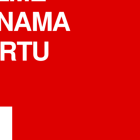
ENAMA
ORTU
на
MINISTARSTVO
POZIVA
JAVNOST
DA
UZME
UČEŠĆE
U
IZMJENAMA