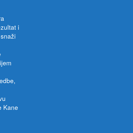
ra
ultat i
 snaži
e
čijem
jedbe,
vu
ne Kane