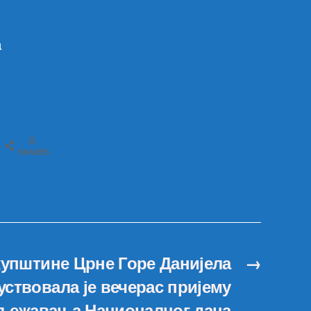
a
0
SHARES
купштине Црне Горе Данијела
→
ствовала је вечерас пријему
љежавања Националног дана