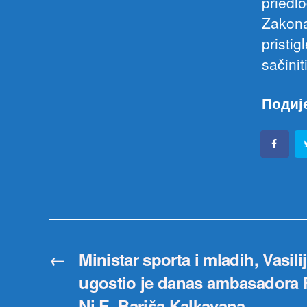
priedl
Zakona
pristig
sačinit
Подиј
←
Ministar sporta i mladih, Vasili
ugostio je danas ambasadora 
Nj.E. Bariša Kalkavana