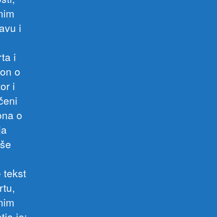
nim
avu i
ta i
kon o
or i
čeni
ona o
ja
rše
 tekst
tu,
čnim
io je:-