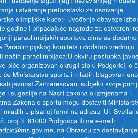
om i uvođenje sigurnijeg i nezavisnijeg modela
ranja i stvaranje pretpostavki za osnivanje
rske olimpijske kuće;- Uvođenje obaveze izbo
te godine i pripadajuće nagrade za ostvareni rez
goriji paraolimpijskih sportova čime se dodatno
ja Paraolimpijskog komiteta i dodatno vrednuju
ati naših paraolimpijaca;U okviru postupka javn
ve biće organizovan okrugli sto u Podgorici, o 
u će Ministarstvo sporta i mladih blagovremeno
isati javnost.Zainteresovani subjekti svoje prim
ge i sugestije na Nacrt zakona o izmjenama i
ma Zakona o sportu mogu dostaviti Ministarst
 i mladih u pisanoj formi na adresu: Ul. Svetla
, broj 3, 81000 Podgorica ili na e-mail:
.adzic@ms.gov.me, na Obrascu za dostavljanje