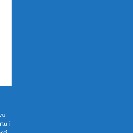
avu
tu i
sti,