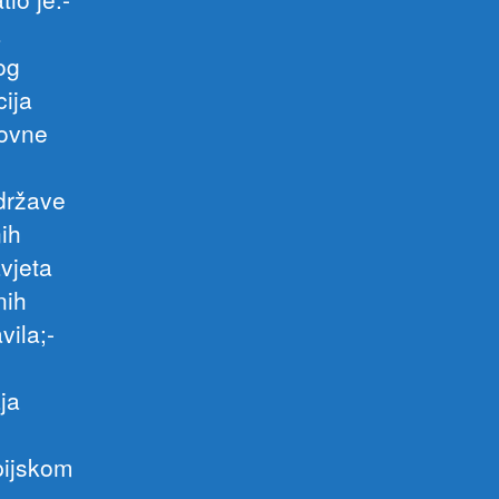
a
og
ija
rovne
 države
ih
avjeta
nih
vila;-
ja
g
pijskom