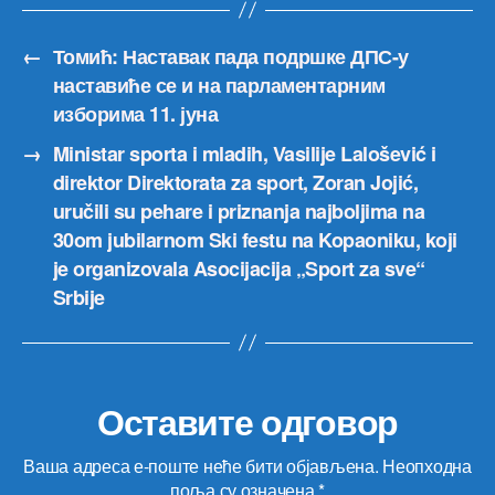
←
Томић: Наставак пада подршке ДПС-у
наставиће се и на парламентарним
изборима 11. јуна
→
Ministar sporta i mladih, Vasilije Lalošević i
direktor Direktorata za sport, Zoran Jojić,
uručili su pehare i priznanja najboljima na
30om jubilarnom Ski festu na Kopaoniku, koji
je organizovala Asocijacija „Sport za sve“
Srbije
Оставите одговор
Ваша адреса е-поште неће бити објављена.
Неопходна
поља су означена
*