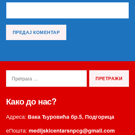
Претрага
за:
Како до нас?
Адреса:
Вака Ђуровића бр.5, Подгорица
еПошта:
medijskicentarsnpcg@gmail.com