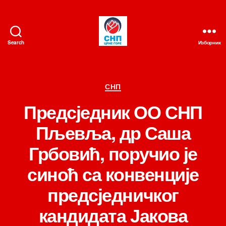
Search
Изборник
СНП
Категорије
СНП
Предсједник ОО СНП
Пљевља, др Саша
Грбовић, поручио је
синоћ са конвенције
предсједничког
кандидата Јакова