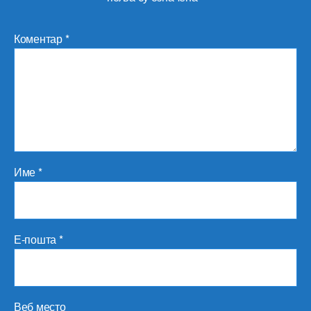
Коментар
*
Име
*
Е-пошта
*
Веб место