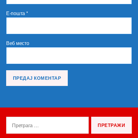
Е-пошта
*
Веб место
Претрага
за: