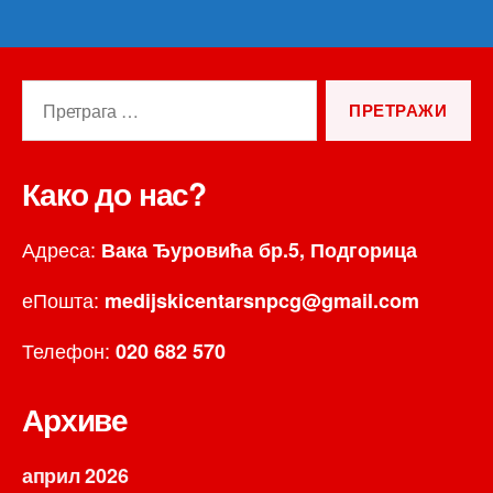
Претрага
за:
Како до нас?
Адреса:
Вака Ђуровића бр.5, Подгорица
еПошта:
medijskicentarsnpcg@gmail.com
Телефон:
020 682 570
Архиве
април 2026