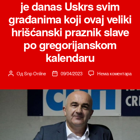
je danas Uskrs svim
građanima koji ovaj veliki
hrišćanski praznik slave
po gregorijanskom
kalendaru
на
Од
Snp Online
09/04/2023
Нема коментара
Аутор
Датум
Potp
чланка
чланка
Vla
Crn
Gor
mini
polj
šum
i
vodo