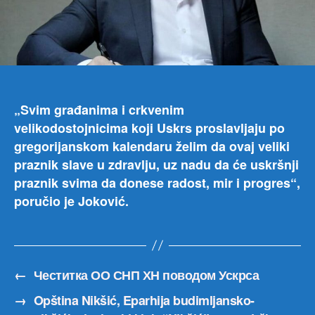
i
pred
SNP
a,
Vlad
Joko
čest
„Svim građanima i crkvenim
je
velikodostojnicima koji Uskrs proslavljaju po
dan
Usk
gregorijanskom kalendaru želim da ovaj veliki
svi
praznik slave u zdravlju, uz nadu da će uskršnji
gra
praznik svima da donese radost, mir i progres“,
koji
poručio je Joković.
ovaj
velik
hriš
praz
slav
←
Честитка ОО СНП ХН поводом Ускрса
po
greg
→
Opština Nikšić, Eparhija budimljansko-
kale