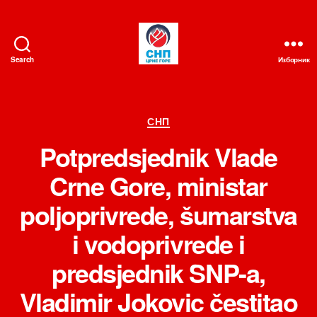
Search
Изборник
СНП
Категорије
СНП
Potpredsjednik Vlade
Crne Gore, ministar
poljoprivrede, šumarstva
i vodoprivrede i
predsjednik SNP-a,
Vladimir Jokovic čestitao