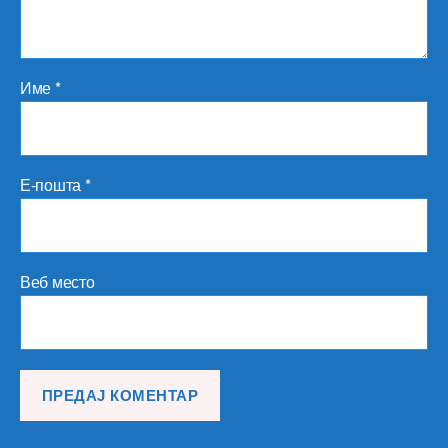
Име
*
Е-пошта
*
Веб место