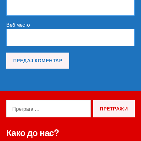
Веб место
Претрага
за:
Како до нас?