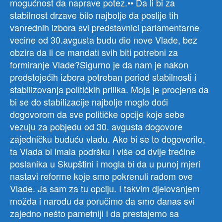
mogućnost da naprave potez.•• Da li bi za
stabilnost drzave bilo najbolje da poslije tih
vanrednih izbora svi predstavnici parlamentarne
vecine od 30.avgusta budu dio nove Vlade, bez
obzira da li ce mandati svih biti potrebni za
formiranje Vlade?Sigurno je da nam je nakon
predstojećih izbora potreban period stabilnosti i
stabilizovanja političkih prilika. Moja je procjena da
bi se do stabilizacije najbolje moglo doći
dogovorom da sve političke opcije koje sebe
vezuju za pobjedu od 30. avgusta dogovore
zajedničku buduću vladu. Ako bi se to dogovorilo,
ta Vlada bi imala podršku i više od dvije trećine
poslanika u Skupštini i mogla bi da u punoj mjeri
nastavi reforme koje smo pokrenuli radom ove
Vlade. Ja sam za tu opciju. I takvim djelovanjem
možda i narodu da poručimo da smo danas svi
zajedno nešto pametniji i da prestajemo sa