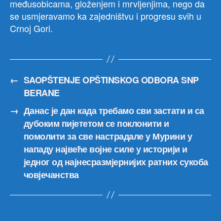
međusobicama, gloženjem i mrvljenjima, nego da
se usmjeravamo ka zajedništvu i progresu svih u
Crnoj Gori.
←
SAOPŠTENJE OPŠTINSKOG ODBORA SNP
BERANE
→
Данас је дан када требамо сви застати и са
дубоким пијететом се поклонити и
помолити за све настрадале у Мурини у
нападу највеће војне силе у историји и
једног од најнесразмјернијих ратних сукоба
човјечанства