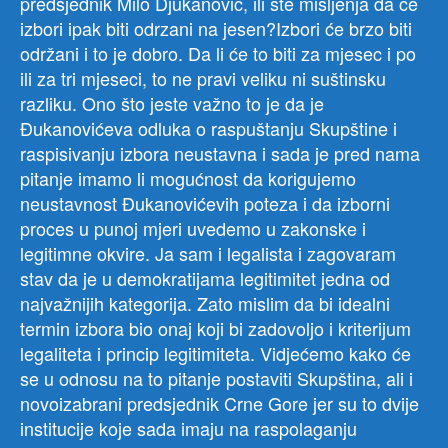
predsjednik Milo Djukanovic, ili ste misljenja da ce
izbori ipak biti odrzani na jesen?Izbori će brzo biti
održani i to je dobro. Da li će to biti za mjesec i po
ili za tri mjeseci, to ne pravi veliku ni suštinsku
razliku. Ono što jeste važno to je da je
Đukanovićeva odluka o raspuštanju Skupštine i
raspisivanju izbora neustavna i sada je pred nama
pitanje imamo li mogućnost da korigujemo
neustavnost Đukanovićevih poteza i da izborni
proces u punoj mjeri uvedemo u zakonske i
legitimne okvire. Ja sam i legalista i zagovaram
stav da je u demokratijama legitimitet jedna od
najvažnijih kategorija. Zato mislim da bi idealni
termin izbora bio onaj koji bi zadovoljo i kriterijum
legaliteta i princip legitimiteta. Vidjećemo kako će
se u odnosu na to pitanje postaviti Skupština, ali i
novoizabrani predsjednik Crne Gore jer su to dvije
institucije koje sada imaju na raspolaganju