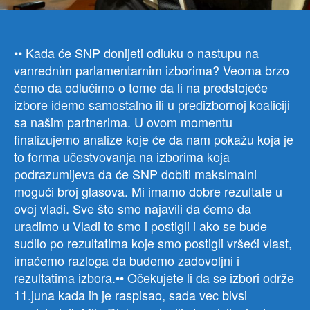
Inte
za
Bor
•• Kada će SNP donijeti odluku o nastupu na
vanrednim parlamentarnim izborima?
Veoma brzo
ćemo da odlučimo o tome da li na predstojeće
izbore idemo samostalno ili u predizbornoj koaliciji
sa našim partnerima. U ovom momentu
finalizujemo analize koje će da nam pokažu koja je
to forma učestvovanja na izborima koja
podrazumijeva da će SNP dobiti maksimalni
mogući broj glasova. Mi imamo dobre rezultate u
ovoj vladi. Sve što smo najavili da ćemo da
uradimo u Vladi to smo i postigli i ako se bude
sudilo po rezultatima koje smo postigli vršeći vlast,
imaćemo razloga da budemo zadovoljni i
rezultatima izbora.•• Očekujete li da se izbori održe
11.juna kada ih je raspisao, sada vec bivsi