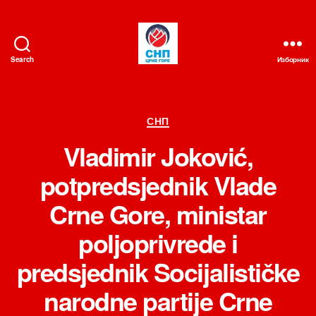
Search
Изборник
СНП
Категорије
СНП
Vladimir Joković,
potpredsjednik Vlade
Crne Gore, ministar
poljoprivrede i
predsjednik Socijalističke
narodne partije Crne