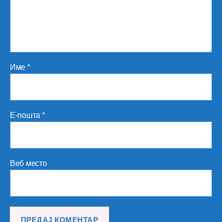
Име
*
Е-пошта
*
Веб место