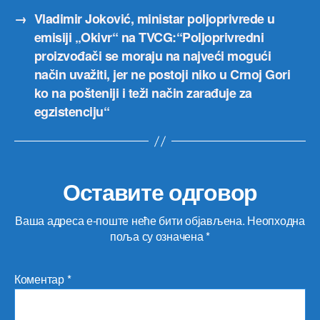
→
Vladimir Joković, ministar poljoprivrede u
emisiji „Okivr“ na TVCG:“Poljoprivredni
proizvođači se moraju na najveći mogući
način uvažiti, jer ne postoji niko u Crnoj Gori
ko na pošteniji i teži način zarađuje za
egzistenciju“
Оставите одговор
Ваша адреса е-поште неће бити објављена.
Неопходна
поља су означена
*
Коментар
*