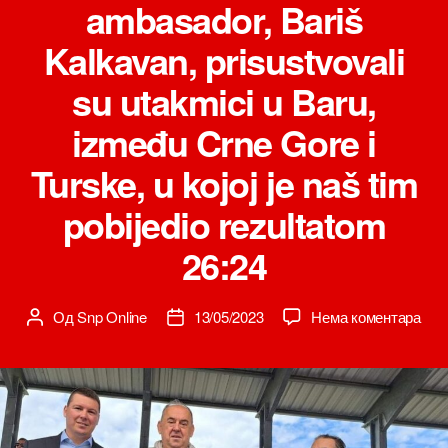
ambasador, Bariš
Kalkavan, prisustvovali
su utakmici u Baru,
između Crne Gore i
Turske, u kojoj je naš tim
pobijedio rezultatom
26:24
на
Од
Snp Online
13/05/2023
Нема коментара
Аутор
Датум
Mini
чланка
чланка
spor
i
mlad
Vasil
Lalo