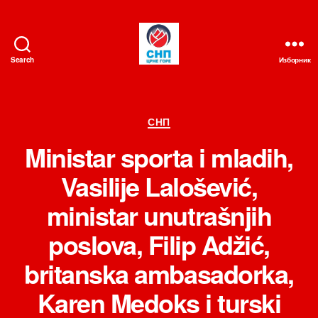
Search
Изборник
СНП
Категорије
СНП
Ministar sporta i mladih,
Vasilije Lalošević,
ministar unutrašnjih
poslova, Filip Adžić,
britanska ambasadorka,
Karen Medoks i turski