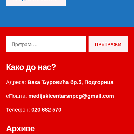
Претрага
за:
Како до нас?
Адреса:
Вака Ђуровића бр.5, Подгорица
еПошта:
medijskicentarsnpcg@gmail.com
Телефон:
020 682 570
Архиве