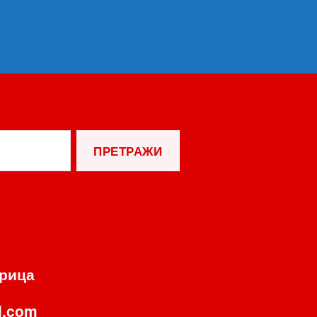
орица
l.com