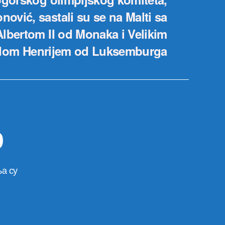
ović, sastali su se na Malti sa
lbertom II od Monaka i Velikim
dom Henrijem od Luksemburga
р
а су