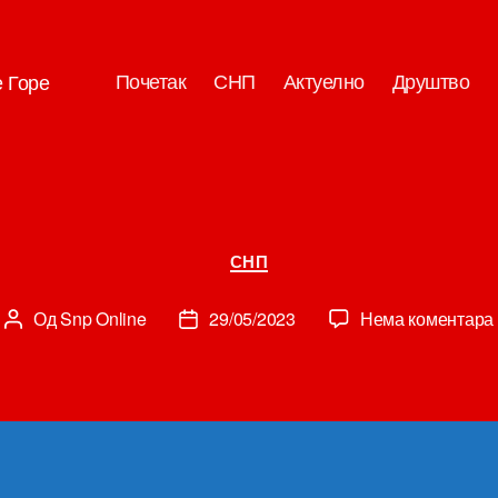
Почетак
СНП
Актуелно
Друштво
е Горе
Категорије
СНП
Од
Snp Online
29/05/2023
Нема коментара
Аутор
Датум
чланка
чланка