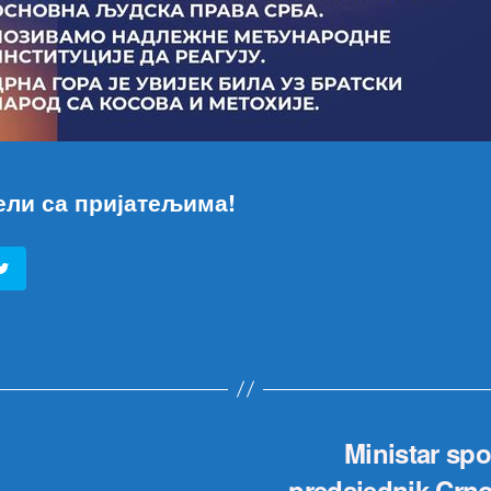
ели са пријатељима!
Ministar spor
predsjednik Crno