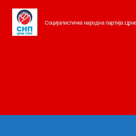
Социјалистичка народна партија Црн
СНП