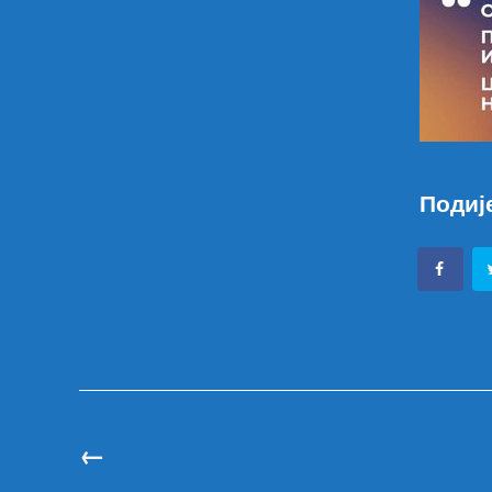
Подиј
←