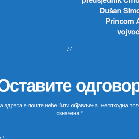
Dušan Simon
Princom A
vojvo
Оставите одгово
а адреса е-поште неће бити објављена.
Неопходна пољ
означена
*
р
*