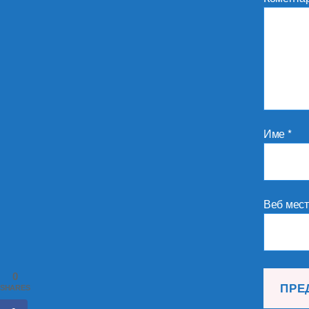
Име
*
Веб мес
0
SHARES