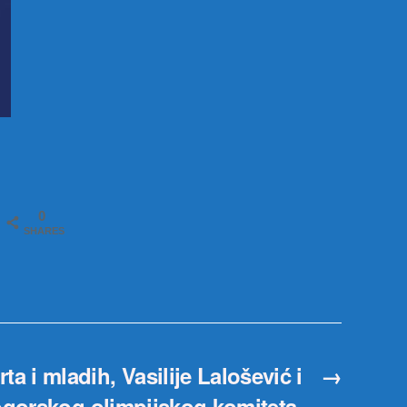
0
SHARES
ta i mladih, Vasilije Lalošević i
→
gorskog olimpijskog komiteta,