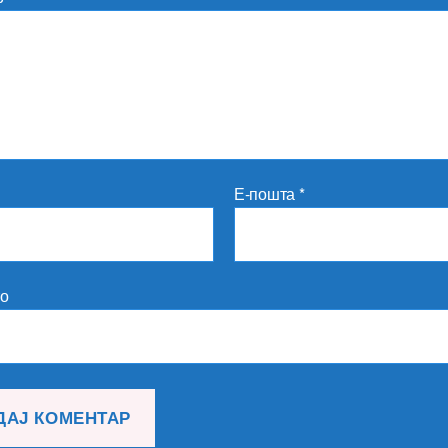
Е-пошта
*
то