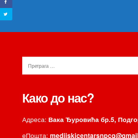
Претрага
за:
Како до нас?
Адреса:
Вака Ђуровића бр.5, Подг
еПошта:
medijskicentarsnpcg@gmai