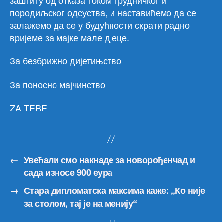
породиљског одсуства, и наставићемо да се
залажемо да се у будућности скрати радно
вријеме за мајке мале дјеце.
За безбрижно дијетињство
За поносно мајчинство
ZA TEBE
←
Увећали смо накнаде за новорођенчад и
сада износе 900 еура
→
Стара дипломатска максима каже: „Ко није
за столом, тај је на менију“