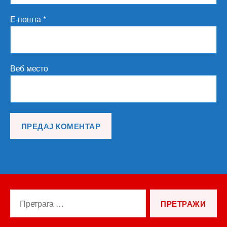
Е-пошта
*
Веб место
Претрага
за: