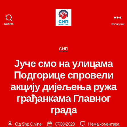
Search
Изборник
СНП
Категорије
СНП
Јуче смо на улицама
Подгорице спровели
акцију дијељења ружа
грађанкама Главног
града
на
Од
Snp Online
07/06/2023
Нема коментара
Аутор
Датум