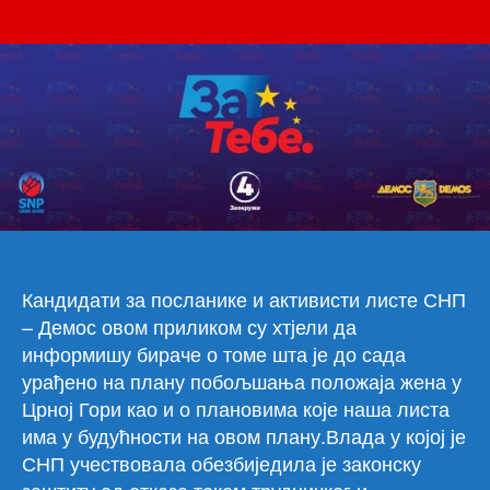
Јуч
чланка
чланка
смо
на
ули
Под
спр
акци
диј
руж
гра
Гла
гра
Кандидати за посланике и активисти листе СНП
– Демос овом приликом су хтјели да
информишу бираче о томе шта је до сада
урађено на плану побољшања положаја жена у
Црној Гори као и о плановима које наша листа
има у будућности на овом плану.Влада у којој је
СНП учествовала обезбиједила је законску
заштиту од отказа током трудничког и