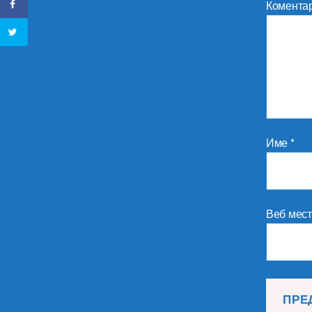
Комента
Име
*
Веб мес