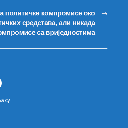
ла политичке компромисе око
→
ичких средстава, али никада
омпромисе са вриједностима
р
а су