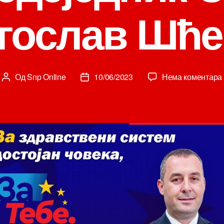
гослав Шће
Од
Snp Online
10/06/2023
Нема коментара
Аутор
Датум
чланка
чланка