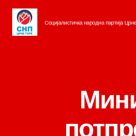
Социјалистичка народна партија Црн
СНП
Мини
потпр