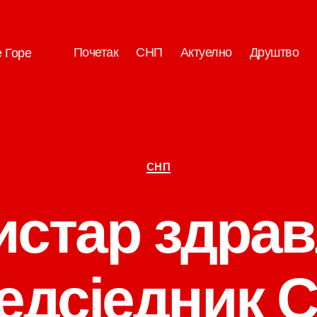
Почетак
СНП
Актуелно
Друштво
е Горе
Категорије
СНП
стар здра
едсједник 