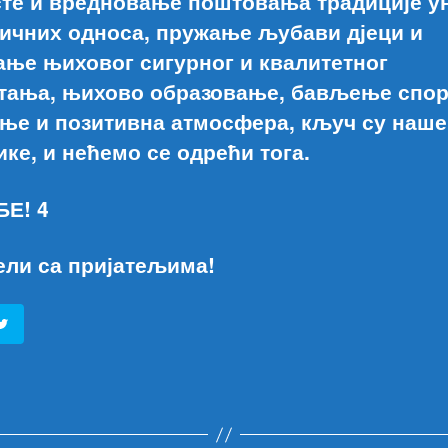
сте и вредновање поштовања традиције у
ичних односа, пружање љубави дјеци и
ање њиховог сигурног и квалитетног
тања, њихово образовање, бављење спор
ње и позитивна атмосфера, кључ су наше
ике, и нећемо се одрећи тога.
БЕ! 4
ели са пријатељима!