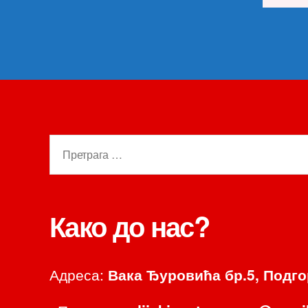
Претрага
за:
Како до нас?
Адреса:
Вака Ђуровића бр.5, Подг