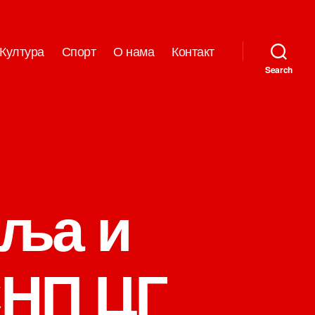
Култура
Спорт
О нама
Контакт
Search
вља и
СНП ЦГ