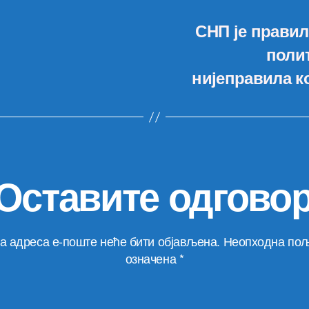
СНП је прави
полит
нијеправила к
Оставите одгово
а адреса е-поште неће бити објављена.
Неопходна пољ
означена
*