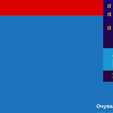
Очува