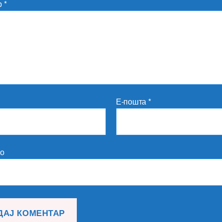
р
*
Е-пошта
*
то