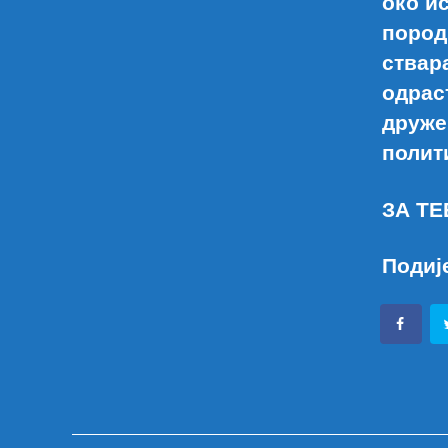
око и
пород
ствар
одрас
друже
полит
ЗА ТЕ
Подиј