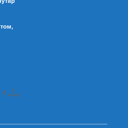
нутар
том,
0
SHARES