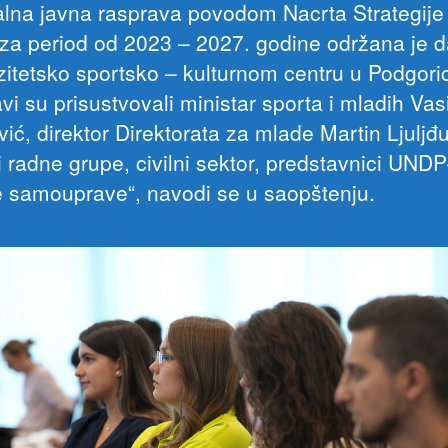
alna javna rasprava povodom Nacrta Strategije
za period od 2023 – 2027. godine održana je 
zitetsko sportsko – kulturnom centru u Podgoric
i su prisustvovali ministar sporta i mladih Vasi
ić, direktor Direktorata za mlade Martin Ljuljđu
 radne grupe, civilni sektor, predstavnici UNDP-
e samouprave“, navodi se u saopštenju.