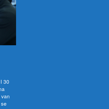
m
 I 30
ma
e van
 se