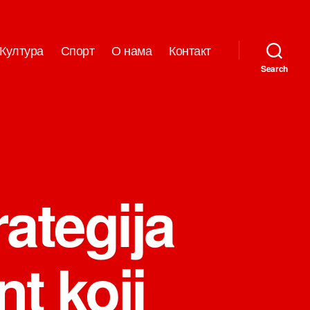
Култура
Спорт
О нама
Контакт
Search
ategija
t koji