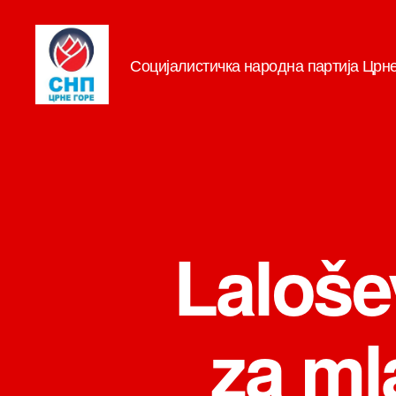
Социјалистичка народна партија Црн
СНП
Laloše
za ml