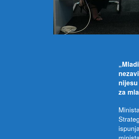
„Mlad
nezavi
nijesu
za mla
Minista
Strate
ispunja
minista