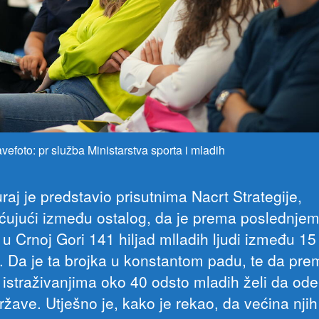
vefoto: pr služba Ministarstva sporta i mladih
uraj je predstavio prisutnima Nacrt Strategije,
ćujući između ostalog, da je prema poslednje
u Crnoj Gori 141 hiljad mlladih ljudi između 15
. Da je ta brojka u konstantom padu, te da pre
m istraživanjima oko 40 odsto mladih želi da od
ržave. Utješno je, kako je rekao, da većina njih