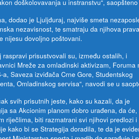
nakon doškolovavanja u instranstvu“, saopšteno 
a, dodao je Ljuljđuraj, najviše smeta nezaposle
ska nezavisnost, te smatraju da njihova prava
e nijesu dovoljno poštovani.
 raspravi prisustvovali su, između ostalih, i
avnici Mreže za omladinski aktivizam, Foruma 
a, Saveza izviđača Crne Gore, Studentskog
enta, Omladinskog servisa“, navodi se u saopt
ak svih prisutnih jeste, kako su kazali, da je
gija sa Akcionim planom dobro urađena, da će
m riječlima, biti razmatrani svi njihovi predlozi i
je kako bi se Strategija doradila, te da je evid
ost Ministarstva sporta i madih da sarađuje i p