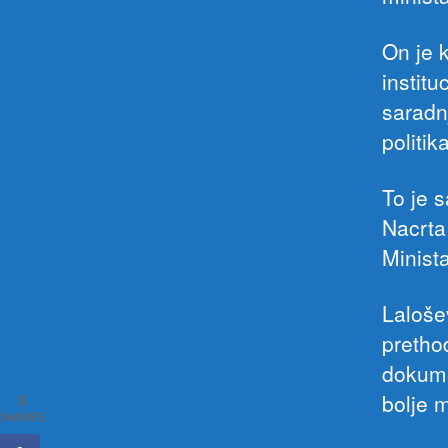
On je 
instit
saradnj
politik
To je 
Nacrta
Minista
Laloše
pretho
dokume
bolje 
0
SHARES