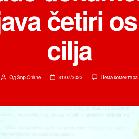
java četiri o
cilja
Од
Snp Online
31/07/2023
Нема коментара
Аутор
Датум
чланка
чланка