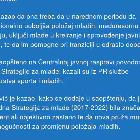
kazao da ona treba da u narednom periodu da
ucionalno poboljša položaj mladih, međuresornu
u, uključi mlade u kreiranje i sprovođenje javn
a, te da im pomogne pri tranziciji u odraslo doba
saopšteno na Centralnoj javnoj raspravi povod
 Strategije za mlade, kazali su iz PR službe
rstva sporta i mladih.
vić je kazao, kako se dodaje u saopštenju, da 
dna Strategija za mlade (2017-2022) bila znač
nt ali objektivno zastario te da nova pruža m
mogućnosti za promjenu položaja mladih.