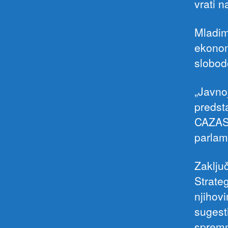
vrati 
Mladim
ekonom
slobod
„Javnoj
predst
CAZAS-
parlam
Zaključ
Strate
njihovi
sugesti
spremn