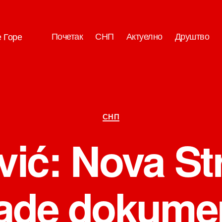
Почетак
СНП
Актуелно
Друштво
е Горе
Категорије
СНП
vić: Nova Str
ade dokumen