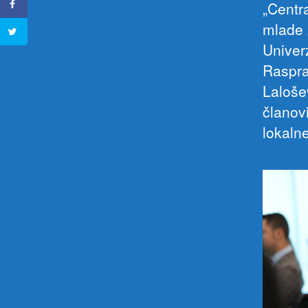
„Centr
mlade 
Univer
Rasprav
Lalošev
članovi
lokaln