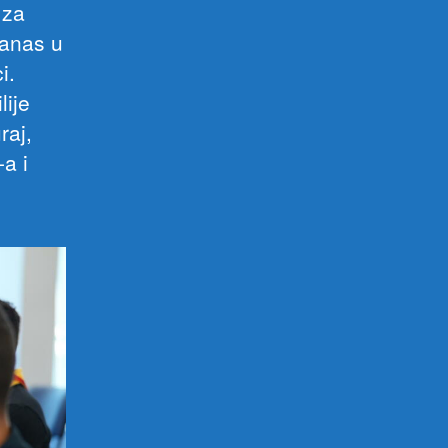
 za
danas u
i.
lije
raj,
a i