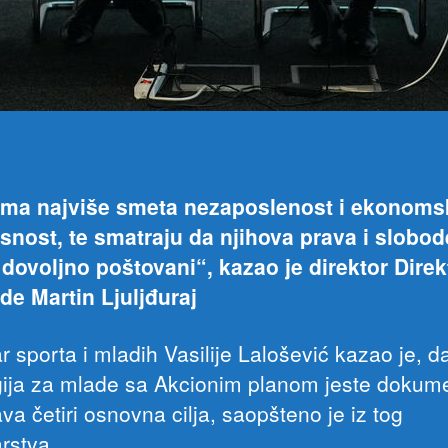
ima najviše smeta nezaposlenost i ekonoms
snost, te smatraju da njihova prava i slobod
 dovoljno poštovani“, kazao je direktor Direk
de Martin Ljuljđuraj
r sporta i mladih Vasilije Lalošević kazao je, 
gija za mlade sa Akcionim planom jeste dokume
va četiri osnovna cilja, saopšteno je iz tog
rstva.