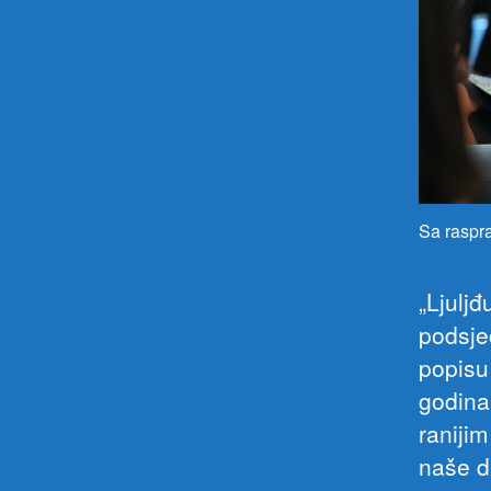
Sa raspra
„Ljuljđ
podsje
popisu 
godina
raniji
naše d