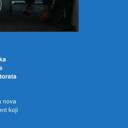
ka
e
torata
da nova
nt koji