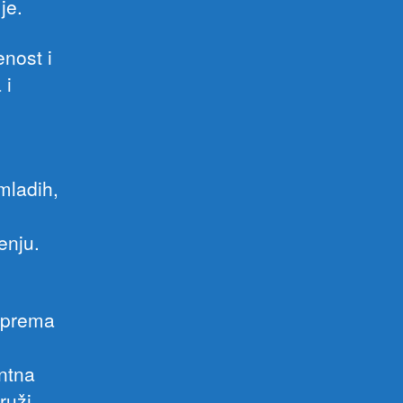
je.
nost i
 i
mladih,
enju.
, prema
entna
ruži