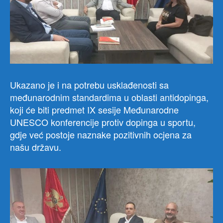
Pro
Ukazano je i na potrebu usklađenosti sa
međunarodnim standardima u oblasti antidopinga,
koji će biti predmet IX sesije Međunarodne
UNESCO konferencije protiv dopinga u sportu,
gdje već postoje naznake pozitivnih ocjena za
našu državu.