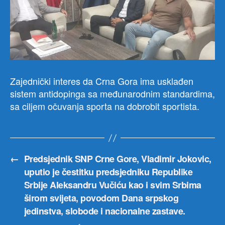
Zajednički interes da Crna Gora ima usklađen
sistem antidopinga sa međunarodnim standardima,
sa ciljem očuvanja sporta na dobrobit sportista.
←
Predsjednik SNP Crne Gore, Vladimir Jokovic,
uputio je čestitku predsjedniku Republike
Srbije Aleksandru Vučiću kao i svim Srbima
širom svijeta, povodom Dana srpskog
jedinstva, slobode i nacionalne zastave.