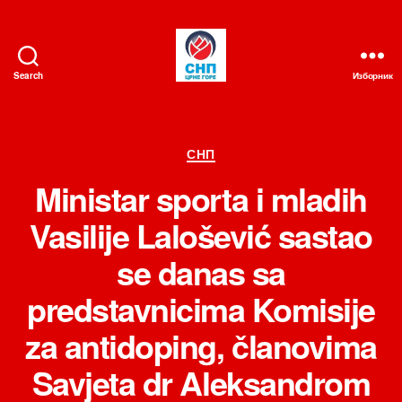
Search
Изборник
СНП
Категорије
СНП
Ministar sporta i mladih
Vasilije Lalošević sastao
se danas sa
predstavnicima Komisije
za antidoping, članovima
Savjeta dr Aleksandrom