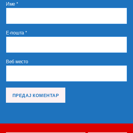
Име
*
Е-пошта
*
Веб место