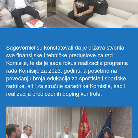
sa
pred
Komi
za
anti
čla
Savj
Sagovornici su konstatovali da je država stvorila
dr
sve finansijske i tehničke preduslove za rad
Ale
Komisije, te da je sada fokus realizacija programa
Kuj
rada Komisije za 2023. godinu, a posebno na
i
dr
povećanju broja edukacija za sportiste i sportske
Ale
radnike, ali i za stručne saradnike Komisije, kao i
Rad
realizacija predloženih doping kontrola.
kao
i
sa
izv
dire
Komi
Oli