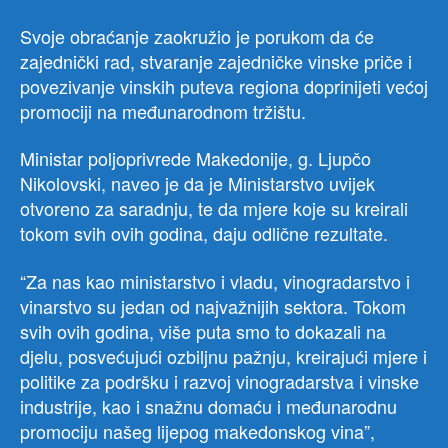
Svoje obraćanje zaokružio je porukom da će
zajednički rad, stvaranje zajedničke vinske priče i
povezivanje vinskih puteva regiona doprinijeti većoj
promociji na međunarodnom tržištu.
Ministar poljoprivrede Makedonije, g. Ljupčo
Nikolovski, naveo je da je Ministarstvo uvijek
otvoreno za saradnju, te da mjere koje su kreirali
tokom svih ovih godina, daju odlične rezultate.
“Za nas kao ministarstvo i vladu, vinogradarstvo i
vinarstvo su jedan od najvažnijih sektora. Tokom
svih ovih godina, više puta smo to dokazali na
djelu, posvećujući ozbiljnu pažnju, kreirajući mjere i
politike za podršku i razvoj vinogradarstva i vinske
industrije, kao i snažnu domaću i međunarodnu
promociju našeg lijepog makedonskog vina”,