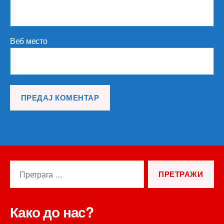
Веб место
Претрага
за:
Како до нас?