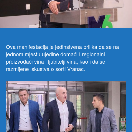
“Svj
dan
Vran
koja
se
trad
odr
Ova manifestacija je jedinstvena prilika da se na
peti
jednom mjestu ujedine domaći I regionalni
put
proizvođači vina i ljubitelji vina, kao i da se
zar
u
razmijene iskustva o sorti Vranac.
orga
udru
“Vin
iz
Make