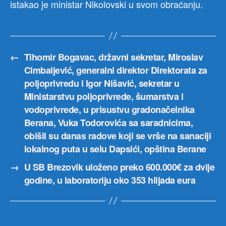
istakao je ministar Nikolovski u svom obraćanju.
←
Tihomir Bogavac, državni sekretar, Miroslav
Cimbaljević, generalni direktor Direktorata za
poljoprivredu i Igor Nišavić, sekretar u
Ministarstvu poljoprivrede, šumarstva i
vodoprivrede, u prisustvu gradonačelnika
Berana, Vuka Todorovića sa saradnicima,
obišli su danas radove koji se vrše na sanaciji
lokalnog puta u selu Dapsići, opština Berane
→
U SB Brezovik uloženo preko 600.000€ za dvije
godine, u laboratoriju oko 353 hiljada eura