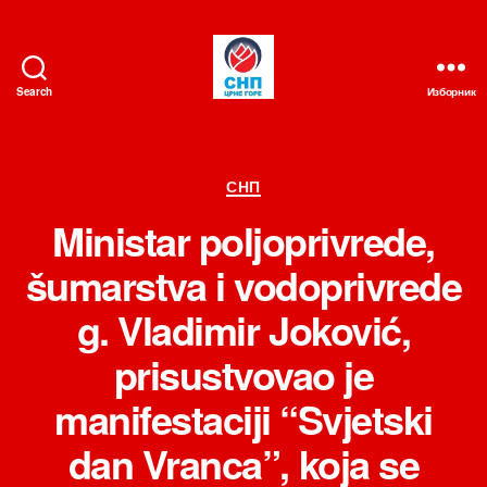
Search
Изборник
СНП
Категорије
СНП
Ministar poljoprivrede,
šumarstva i vodoprivrede
g. Vladimir Joković,
prisustvovao je
manifestaciji “Svjetski
dan Vranca”, koja se