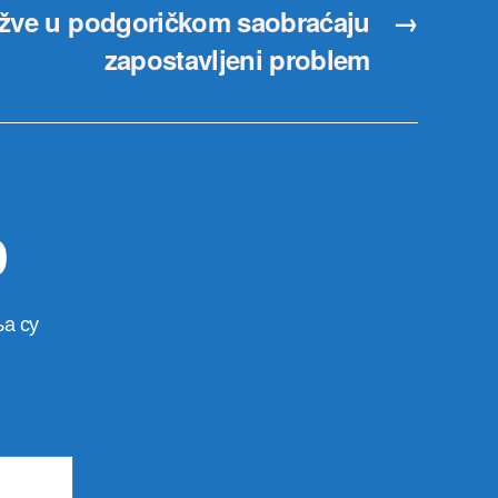
užve u podgoričkom saobraćaju
→
zapostavljeni problem
р
а су