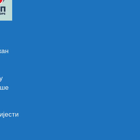
жан
у
ише
ијести