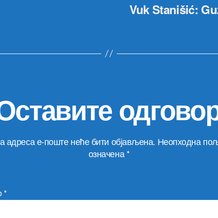
Vuk Stanišić: G
Оставите одгово
а адреса е-поште неће бити објављена.
Неопходна пољ
означена
*
р
*