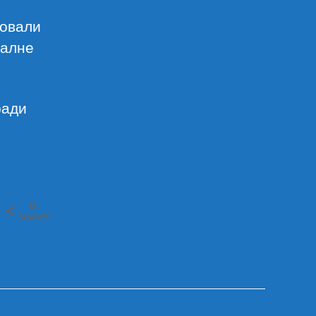
ковали
талне
ради
0
SHARES