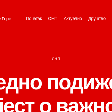
Почетак
СНП
Актуелно
Друштво
е Горе
Категорије
СНП
једно подиж
јест о важн