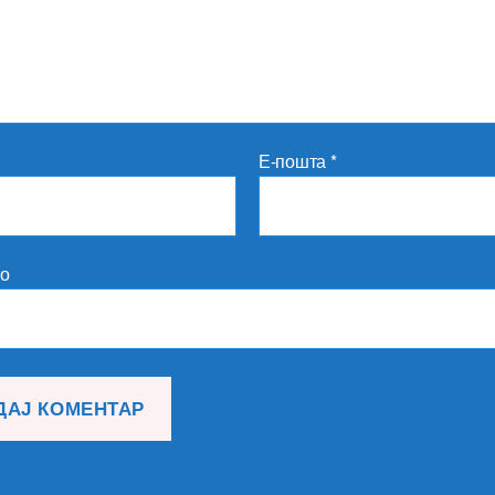
Е-пошта
*
то