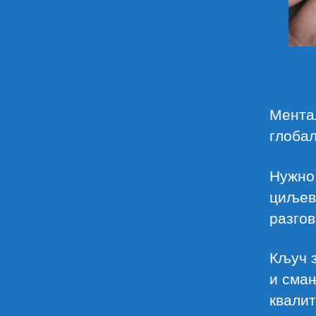
Мента
глоба
Нужно
циљев
разго
Кључ з
и сма
квалит