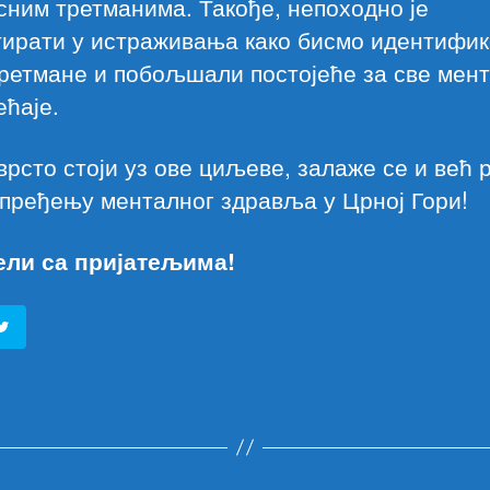
ним третманима. Такође, непоходно је
тирати у истраживања како бисмо идентифи
третмане и побољшали постојеће за све мен
ћаје.
рсто стоји уз ове циљеве, залаже се и већ 
пређењу менталног здравља у Црној Гори!
ели са пријатељима!