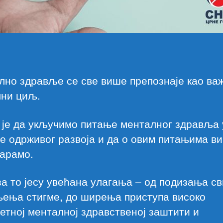
лно здравље се све више препознаје као ва
лни циљ.
 је да укључимо питање менталног здравља 
е одрживог развоја и да о овим питањима в
варамо.
а то јесу увећана улагања – од подизања св
њења стигме, до ширења приступа високо
етној менталној здравственој заштити и