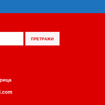
орица
l.com