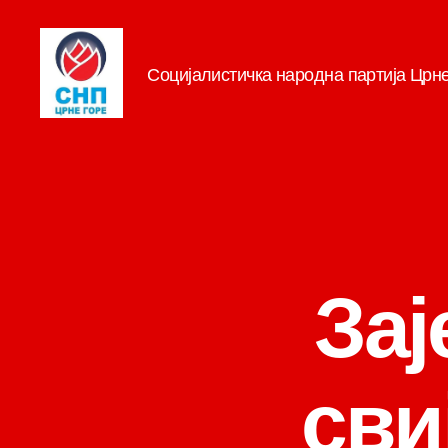
Социјалистичка народна партија Црн
СНП
За
сви