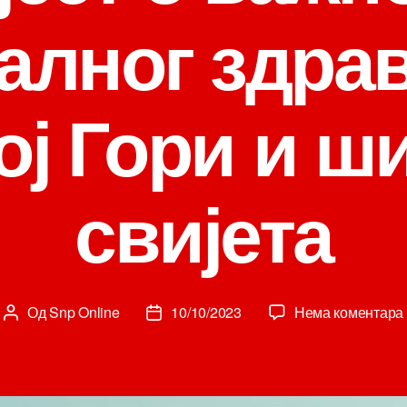
алног здра
ој Гори и ш
свијета
Од
Snp Online
10/10/2023
Нема коментара
Аутор
Датум
чланка
чланка