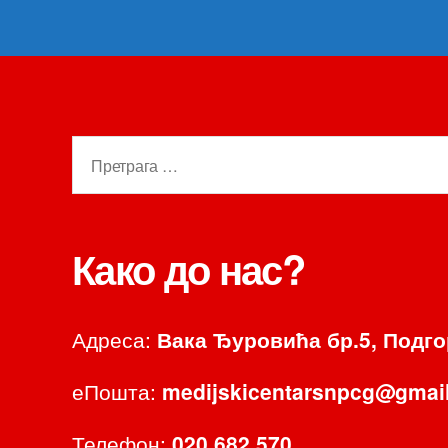
Претрага
за:
Како до нас?
Адреса:
Вака Ђуровића бр.5, Подг
еПошта:
medijskicentarsnpcg@gmai
Телефон:
020 682 570