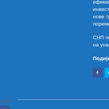
ефикас
инвес
нове 
пореме
СНП чв
на уна
Подиј
0
SHARES