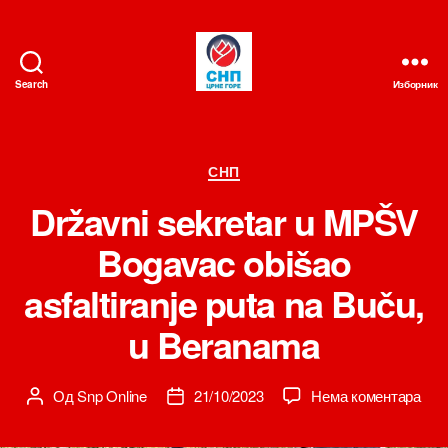
Search
Изборник
СНП
Категорије
СНП
Državni sekretar u MPŠV
Bogavac obišao
asfaltiranje puta na Buču,
u Beranama
на
Од
Snp Online
21/10/2023
Нема коментара
Аутор
Датум
Drža
чланка
чланка
sekr