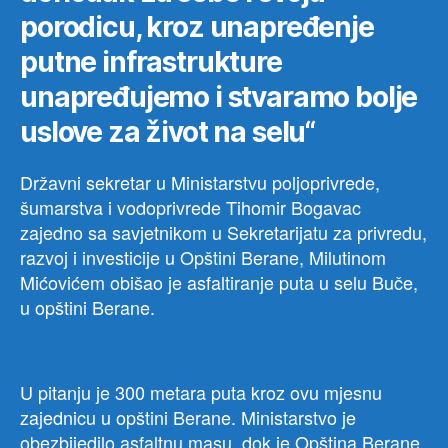
porodicu, kroz unapređenje
putne infrastrukture
unapređujemo i stvaramo bolje
uslove za život na selu“
Državni sekretar u Ministarstvu poljoprivrede,
šumarstva i vodoprivrede Tihomir Bogavac
zajedno sa savjetnikom u Sekretarijatu za privredu,
razvoj i investicije u Opštini Berane, Milutinom
Mićovićem obišao je asfaltiranje puta u selu Buče,
u opštini Berane.
U pitanju je 300 metara puta kroz ovu mjesnu
zajednicu u opštini Berane. Ministarstvo je
obezbijedilo asfaltnu masu, dok je Opština Berane