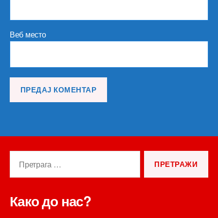
Веб место
Претрага
за:
Како до нас?