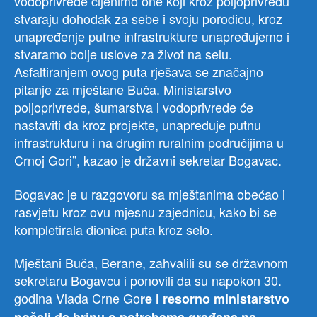
vodoprivrede cijenimo one koji kroz poljoprivredu
stvaraju dohodak za sebe i svoju porodicu, kroz
unapređenje putne infrastrukture unapređujemo i
stvaramo bolje uslove za život na selu.
Asfaltiranjem ovog puta rješava se značajno
pitanje za mještane Buča. Ministarstvo
poljoprivrede, šumarstva i vodoprivrede će
nastaviti da kroz projekte, unapređuje putnu
infrastrukturu i na drugim ruralnim područijima u
Crnoj Gori”, kazao je državni sekretar Bogavac.
Bogavac je u razgovoru sa mještanima obećao i
rasvjetu kroz ovu mjesnu zajednicu, kako bi se
kompletirala dionica puta kroz selo.
Mještani Buča, Berane, zahvalili su se državnom
sekretaru Bogavcu i ponovili da su napokon 30.
godina Vlada Crne Go
re i resorno ministarstvo