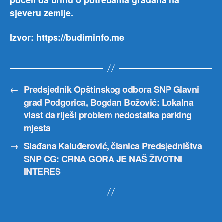
počeli da brinu o potrebama građana na
sjeveru zemlje.
Izvor: https://budiminfo.me
←
Predsjednik Opštinskog odbora SNP Glavni
grad Podgorica, Bogdan Božović: Lokalna
vlast da riješi problem nedostatka parking
mjesta
→
Slađana Kaluđerović, članica Predsjedništva
SNP CG: CRNA GORA JE NAŠ ŽIVOTNI
INTERES