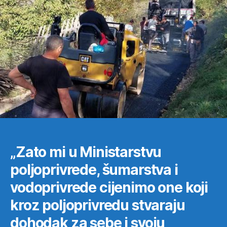
u
MP
Bog
obiš
asfal
puta
na
Buč
u
Ber
„Zato mi u Ministarstvu
poljoprivrede, šumarstva i
vodoprivrede cijenimo one koji
kroz poljoprivredu stvaraju
dohodak za sebe i svoju