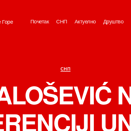
Почетак
СНП
Актуелно
Друштво
е Горе
Категорије
СНП
ALOŠEVIĆ 
RENCIJI U