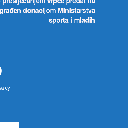
 presijecanjem vrpce predat na
izgrađen donacijom Ministarstva
sporta i mladih
р
а су