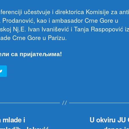
erenciji učestvuje i direktorica Komisije za an
a Prodanović, kao i ambasador Crne Gore u
skoj Nj.E. Ivan Ivanišević i Tanja Raspopović i
de Crne Gore u Parizu.
ели са пријатељима!
 mlade i
U okviru JU