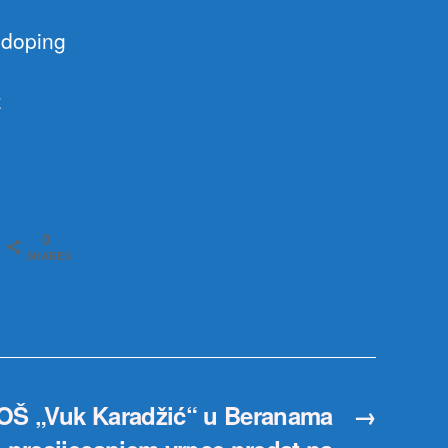
tidoping
z
0
SHARES
 OŠ „Vuk Karadžić“ u Beranama
→