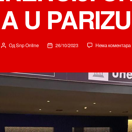
A U PARIZU
Од
Snp Online
26/10/2023
Нема коментара
Аутор
Датум
чланка
чланка