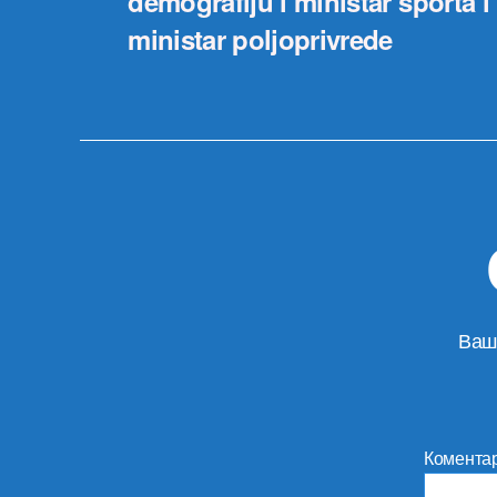
demografiju i ministar sporta i
ministar poljoprivrede
Ваш
Комента