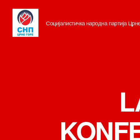
Социјалистичка народна партија Црн
СНП
L
KONFE