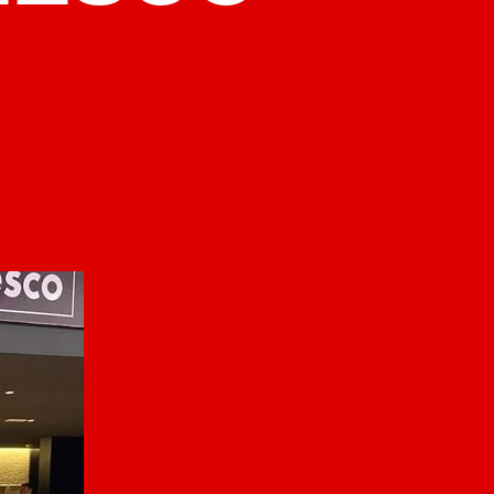
на
LALOŠEVIĆ
NA
KONFERENCIJI
UNESCO-
A
U
PARIZU