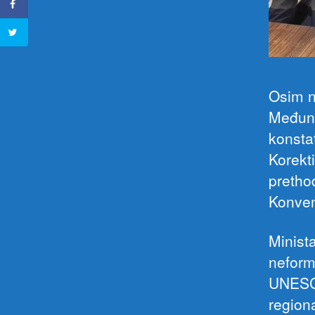
Osim n
Međuna
konsta
Korekt
pretho
Konven
Minista
neform
UNESCO
region