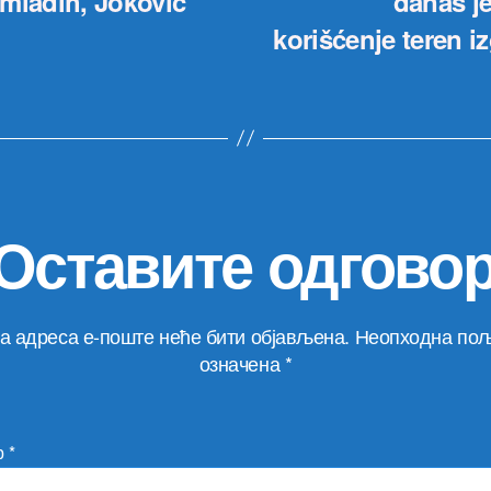
 mladih, Joković
danas je
korišćenje teren 
Оставите одгово
а адреса е-поште неће бити објављена.
Неопходна пољ
означена
*
р
*