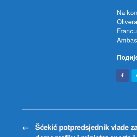
Na konf
Oliver
Francu
Ambasa
Подиј
←
Šćekić potpredsjednik vlade za