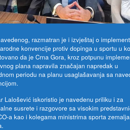
avedenog, razmatran je i izvještaj o implementa
rodne konvencije protiv dopinga u sportu u ko
tovano da je Crna Gora, kroz potpunu impleme
ivnog plana napravila značajan napredak u
dnom periodu na planu usaglašavanja sa nav
cijom.
r Lalošević iskoristio je navedenu priliku i za
alne susrete i razgovore sa visokim predstavn
-a kao i kolegama ministrima sporta zemalja
a.