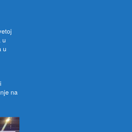
vetoj
a u
a u
i
anje na