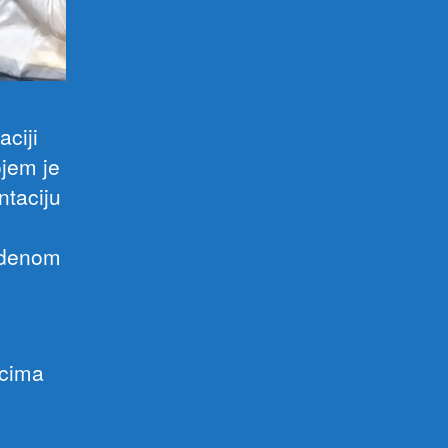
ciji
jem je
ntaciju
edenom
icima