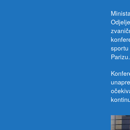
Minista
Odjelj
zvanič
konfer
sportu
Parizu.
Konfere
unapre
očekiv
kontin