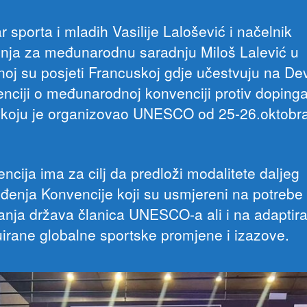
r sporta i mladih Vasilije Lalošević i načelnik
enja za međunarodnu saradnju Miloš Lalević u
noj su posjeti Francuskoj gdje učestvuju na De
enciji o međunarodnoj konvenciji protiv doping
 koju je organizovao UNESCO od 25-26.oktobr
ncija ima za cilj da predloži modalitete daljeg
đenja Konvencije koji su usmjereni na potrebe 
anja država članica UNESCO-a ali i na adaptir
uirane globalne sportske promjene i izazove.