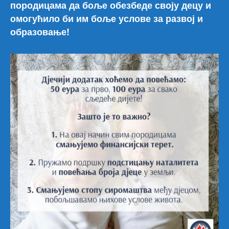
породицама да боље обезбеде своју децу и
омогућило би им боље услове за развој и
образовање!