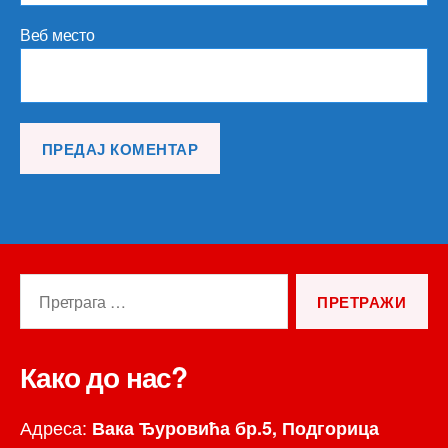
Веб место
Претрага
за:
Како до нас?
Адреса:
Вака Ђуровића бр.5, Подгорица