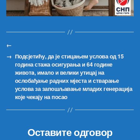
←
→
Подсјетићу, да је стицањем услова од 15
година стажа осигурања и 64 године
животa, имало и велики утицај на
ослобађање радних мјеста и стварање
услова за запошљавање младих генерација
које чекају на посао
Оставите одговор