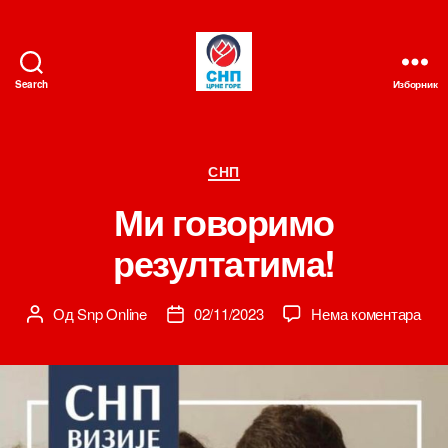
Search
Изборник
СНП
Категорије
СНП
Ми говоримо
резултатима!
на
Од
Snp Online
02/11/2023
Нема коментара
Аутор
Датум
Ми
чланка
чланка
гов
рез