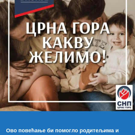
Ово повећање би помогло родитељима и