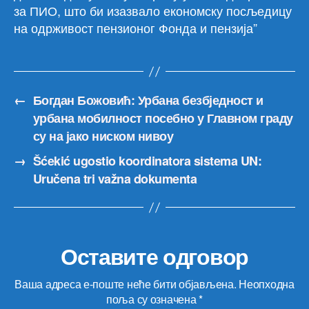
за ПИО, што би изазвало економску посљедицу
на одрживост пензионог Фонда и пензија”
←
Богдан Божовић: Урбана безбједност и
урбана мобилност посебно у Главном граду
су на јако ниском нивоу
→
Šćekić ugostio koordinatora sistema UN:
Uručena tri važna dokumenta
Оставите одговор
Ваша адреса е-поште неће бити објављена.
Неопходна
поља су означена
*