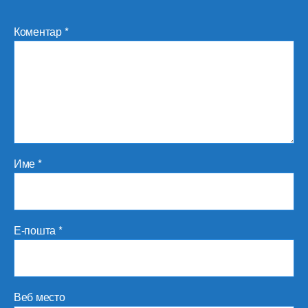
Коментар
*
Име
*
Е-пошта
*
Веб место