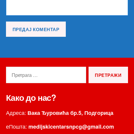
Претрага
за:
Како до нас?
Адреса:
Вака Ђуровића бр.5, Подгорица
еПошта:
medijskicentarsnpcg@gmail.com