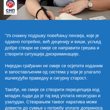
“Уз снажну подршку повећању пензија, које је
одавно потребно, већ деценију и више, усљед
добре ствари не смије се направити грешка и
створити ситуација дискриминације.
Ниједан грађанин не смије се осјетити изданим
и запостављеним од система у који је улагало
ишчекујући праведну и сигурну старост.
Такође, не смије се створити перецепција код
младих људи да је тај вид уплата несигуран и
узалудан. Стварањем таквог наратива може
довести до сумње у потребу уплате доприноса