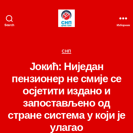
Search
Изборник
СНП
Категорије
СНП
Јокић: Ниједан
пензионер не смије се
осјетити издано и
запостављено од
стране система у који је
улагао