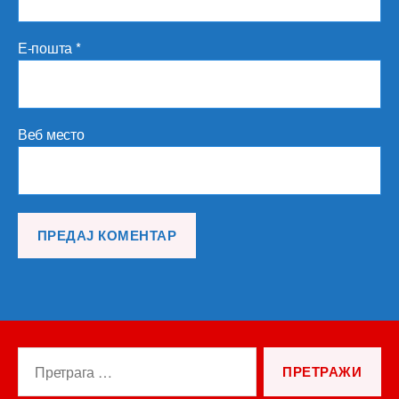
Е-пошта
*
Веб место
Претрага
за: