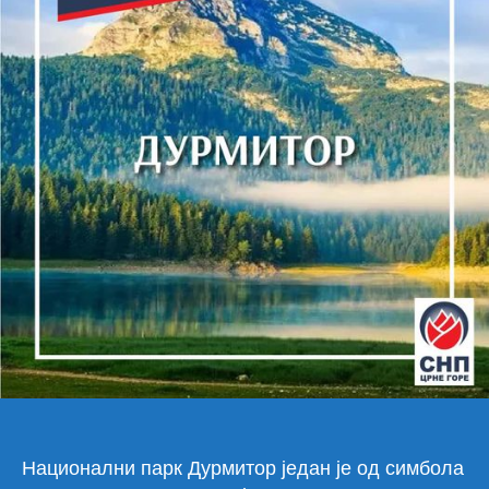
Национални парк Дурмитор један је од симбола