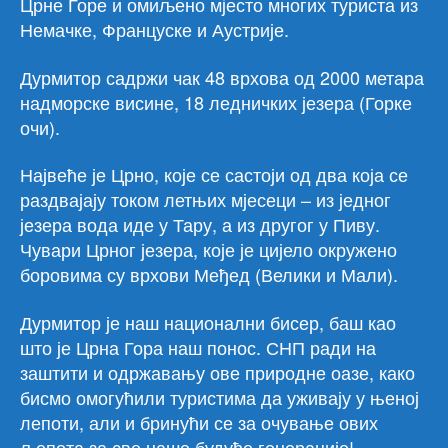
Црне Горе и омиљено мјесто многих туриста из
Немачке, Француске и Аустрије.
Дурмитор садржи чак 48 врхова од 2000 метара
надморске висине, 18 ледничких језера (Горке
очи).
Највеће је Црно, које се састоји од два која се
раздвајају током летњих мјесеци – из једног
језера вода иде у Тару, а из другог у Пиву.
Чувари Црног језера, које је цијело окружено
боровима су врхови Међед (Велики и Мали).
Дурмитор је наш национални бисер, баш као
што је Црна Гора наш понос. СНП ради на
заштити и одржавању ове природне оазе, како
бисмо омогућили туристима да уживају у њеној
лепоти, али и бринући се за очување ових
љепота за све наше будуће генерације!