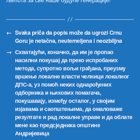
←
Svaka priča da popis može da ugrozi Crnu
Goru je netačna, neutemeljena i neozbiljna
→
Схватајући, коначно, да им је пропао
насилни покушај да преко испробаних
метода, супротно вољи грађана, преузму
вршење локалне власти челници локалног
ДПС-а, уз помоћ неких однарођених
одборника и њихових помагача,
покушавају, између осталог, у својим
изјавама и саопштењима, да омаловаже
резултате и рад локалне управе и да облате
мене као предсједника општине
Андријевица