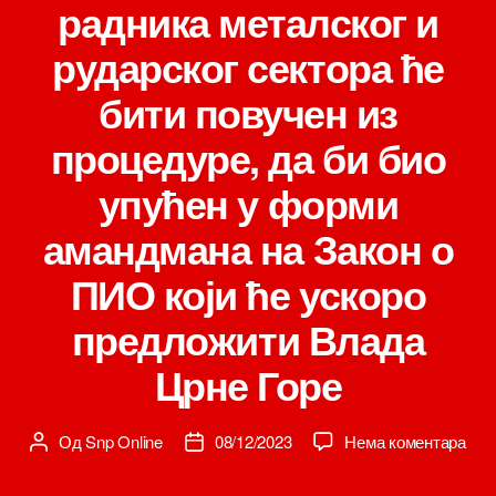
радника металског и
рударског сектора ће
бити повучен из
процедуре, да би био
упућен у форми
амандмана на Закон о
ПИО који ће ускоро
предложити Влада
Црне Горе
на
Од
Snp Online
08/12/2023
Нема коментара
Аутор
Датум
Схо
чланка
чланка
дог