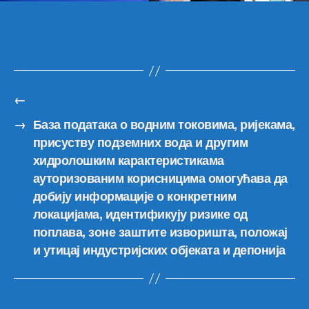
бит
пов
из
про
да
би
био
←
упу
→
База података о водним токовима, ријекама,
у
присуству подземних вода и другим
фор
ама
хидролошким карактеристикама
на
ауторизованим корисницима омогућава да
Зак
добију информације о конкретним
о
локацијама, идентификују ризике од
ПИ
поплава, зоне заштите изворишта, положај
који
и утицај индустријских објеката и депонија
ће
уск
пре
Вла
Црн