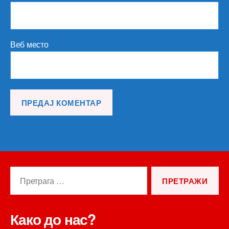
Веб место
Претрага
за:
Како до нас?