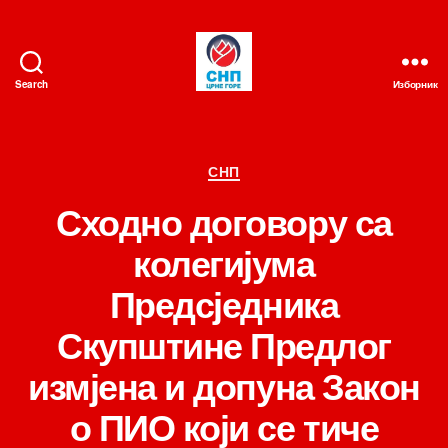
Search
Изборник
СНП
Категорије
СНП
Сходно договору са
колегијума
Предсједника
Скупштине Предлог
измјена и допуна Закон
о ПИО који се тиче