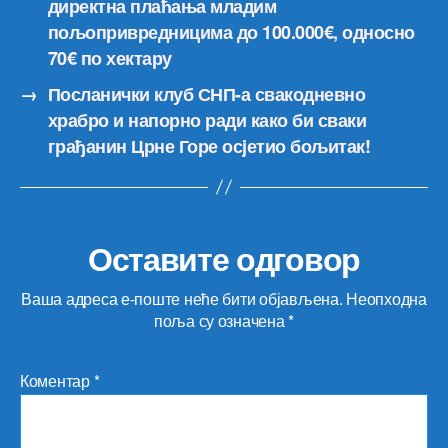
директна плаћања младим
пољопривредницима до 100.000€, односно
70€ по хектару
→
Посланички клуб СНП-а свакодневно
храбро и напорно ради како би сваки
грађанин Црне Горе осjетио бољитак!
Оставите одговор
Ваша адреса е-поште неће бити објављена.
Неопходна
поља су означена
*
Коментар
*