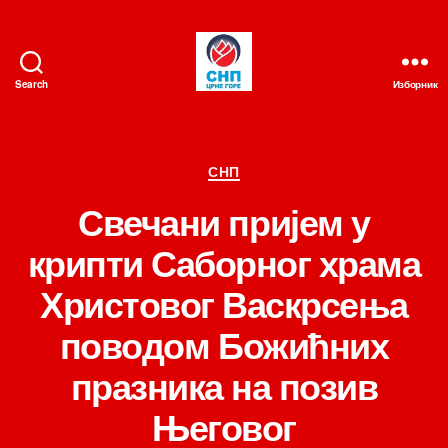
Search
Изборник
СНП
Категорије
СНП
Свечани пријем у
крипти Саборног храма
Христовог Васкрсења
поводом Божићних
празника на позив
Његовог