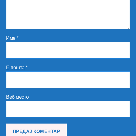
Име
*
Е-пошта
*
Веб место