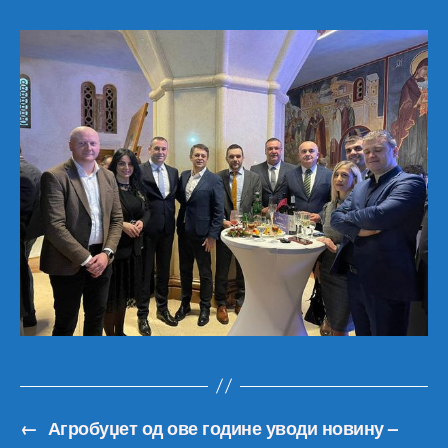
←
Агробуџет од ове године уводи новину –