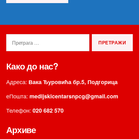
Претрага
за:
Како до нас?
Адреса:
Вака Ђуровића бр.5, Подгорица
еПошта:
medijskicentarsnpcg@gmail.com
Телефон:
020 682 570
Архиве