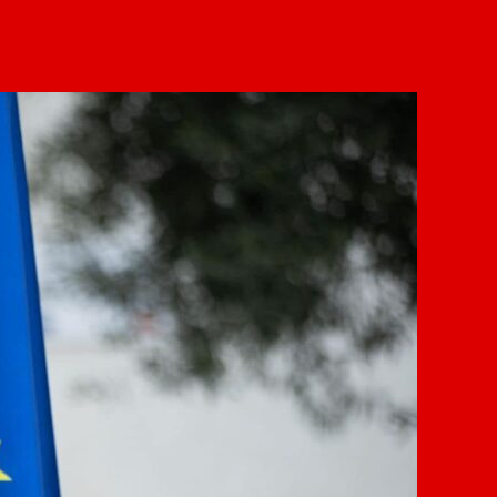
Ministar
poljoprivrede,
šumarstva
vodoprivrede
Vladimir
Joković
sa
saradnicima
je
predstavio
Agrobudžet
za
2024.
godinu!