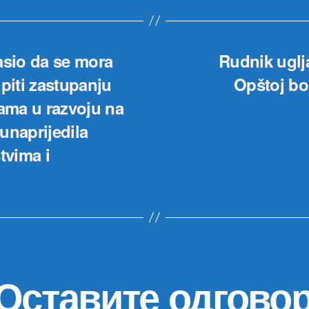
asio da se mora
Rudnik uglja
upiti zastupanju
Opštoj bo
jama u razvoju na
unaprijedila
tvima i
Оставите одгово