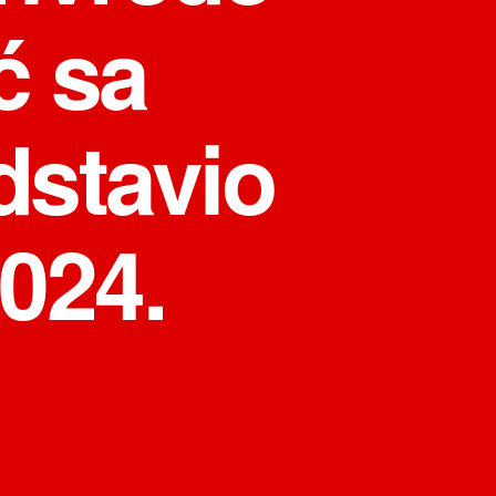
ć sa
dstavio
024.
на