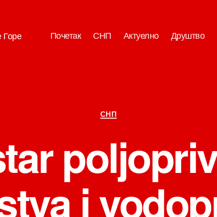
Почетак
СНП
Актуелно
Друштво
е Горе
Категорије
СНП
tar poljopri
tva i vodop