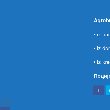
Agrobu
• iz n
• iz d
• iz k
Подиј
0
SHARES