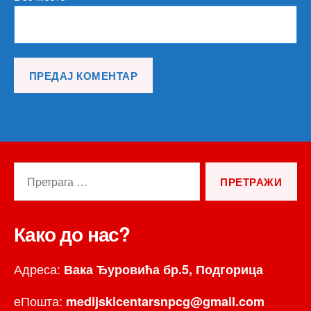
Претрага
за:
Како до нас?
Адреса:
Вака Ђуровића бр.5, Подгорица
еПошта:
medijskicentarsnpcg@gmail.com