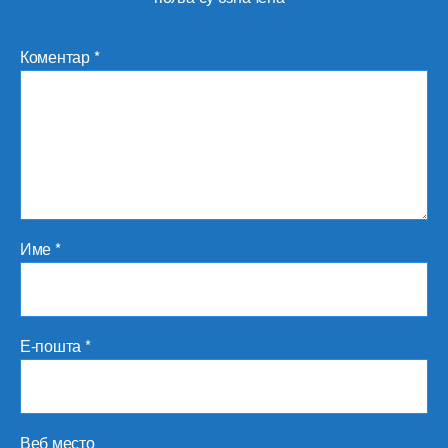
Коментар
*
Име
*
Е-пошта
*
Веб место