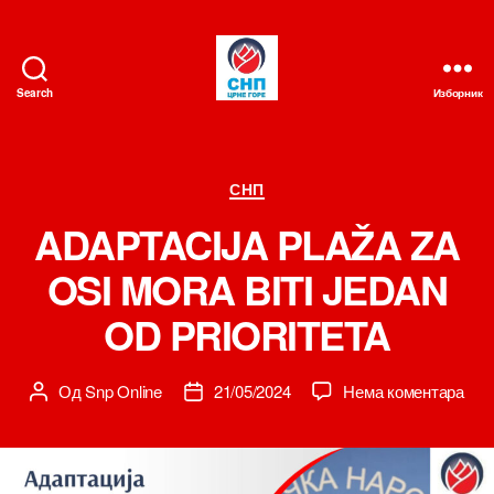
Search
Изборник
СНП
Категорије
СНП
ADAPTACIJA PLAŽA ZA
OSI MORA BITI JEDAN
OD PRIORITETA
на
Од
Snp Online
21/05/2024
Нема коментара
Аутор
Датум
ADA
чланка
чланка
PLA
ZA
OSI