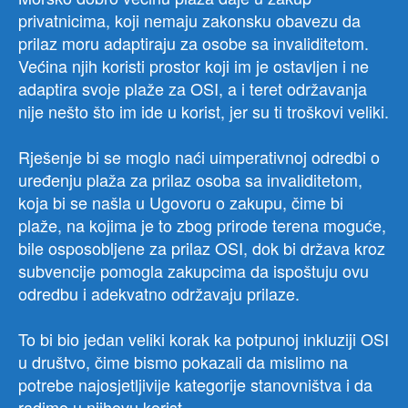
privatnicima, koji nemaju zakonsku obavezu da
prilaz moru adaptiraju za osobe sa invaliditetom.
Većina njih koristi prostor koji im je ostavljen i ne
adaptira svoje plaže za OSI, a i teret održavanja
nije nešto što im ide u korist, jer su ti troškovi veliki.
Rješenje bi se moglo naći uimperativnoj odredbi o
uređenju plaža za prilaz osoba sa invaliditetom,
koja bi se našla u Ugovoru o zakupu, čime bi
plaže, na kojima je to zbog prirode terena moguće,
bile osposobljene za prilaz OSI, dok bi država kroz
subvencije pomogla zakupcima da ispoštuju ovu
odredbu i adekvatno održavaju prilaze.
To bi bio jedan veliki korak ka potpunoj inkluziji OSI
u društvo, čime bismo pokazali da mislimo na
potrebe najosjetljivije kategorije stanovništva i da
radimo u njihovu korist.