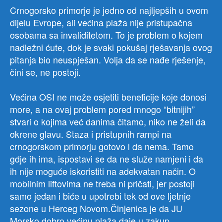
Crnogorsko primorje je jedno od najljepših u ovom
dijelu Evrope, ali većina plaža nije pristupačna
osobama sa invaliditetom. To je problem o kojem
nadležni ćute, dok je svaki pokušaj rješavanja ovog
pitanja bio neuspješan. Volja da se nađe rješenje,
čini se, ne postoji.
Većina OSI ne može osjetiti beneficije koje donosi
more, a na ovaj problem pored mnogo “bitnijih”
stvari o kojima već danima čitamo, niko ne želi da
okrene glavu. Staza i pristupnih rampi na
crnogorskom primorju gotovo i da nema. Tamo
gdje ih ima, ispostavi se da ne služe namjeni i da
ih nije moguće iskoristiti na adekvatan način. O
mobilnim liftovima ne treba ni pričati, jer postoji
samo jedan i biće u upotrebi tek od ove ljetnje
sezone u Herceg Novom.Činjenica je da JU
Morsko dobro većinu plaža daje u zakup