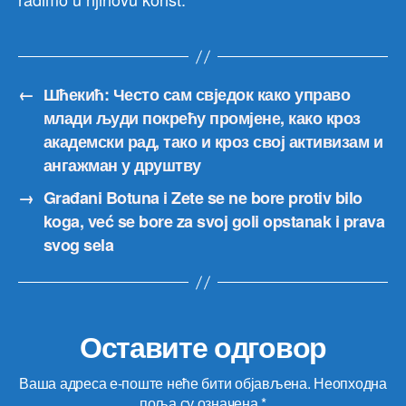
←
Шћекић: Често сам свједок како управо
млади људи покрећу промјене, како кроз
академски рад, тако и кроз свој активизам и
ангажман у друштву
→
Građani Botuna i Zete se ne bore protiv bilo
koga, već se bore za svoj goli opstanak i prava
svog sela
Оставите одговор
Ваша адреса е-поште неће бити објављена.
Неопходна
поља су означена
*