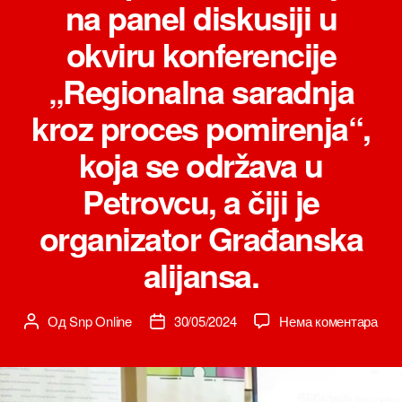
na panel diskusiji u
okviru konferencije
„Regionalna saradnja
kroz proces pomirenja“,
koja se održava u
Petrovcu, a čiji je
organizator Građanska
alijansa.
на
Од
Snp Online
30/05/2024
Нема коментара
Аутор
Датум
Potp
чланка
чланка
Vla
CG
za