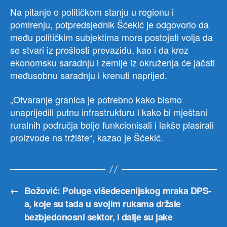
disku
Na pitanje o političkom stanju u regionu i
u
pomirenju, potpredsjednik Šćekić je odgovorio da
okvi
među političkim subjektima mora postojati volja da
konf
se stvari iz prošlosti prevaziđu, kao i da kroz
„Reg
ekonomsku saradnju i zemlje iz okruženja će jačati
sara
kroz
međusobnu saradnju i krenuti naprijed.
pro
pomi
„Otvaranje granica je potrebno kako bismo
koja
unaprijedili putnu infrastrukturu i kako bi mještani
se
ruralnih područja bolje funkcionisali i lakše plasirali
odr
proizvode na tržište“, kazao je Šćekić.
u
Petr
a
čiji
je
←
Božović: Poluge višedecenijskog mraka DPS-
orga
a, koje su tada u svojim rukama držale
Gra
bezbjedonosni sektor, i dalje su jake
alij