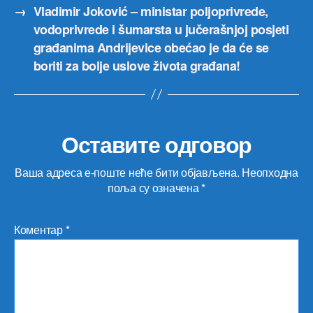
→
Vladimir Joković – ministar poljoprivrede,
vodoprivrede i šumarsta u jučerašnjoj posjeti
građanima Andrijevice obećao je da će se
boriti za bolje uslove života građana!
Оставите одговор
Ваша адреса е-поште неће бити објављена.
Неопходна
поља су означена
*
Коментар
*