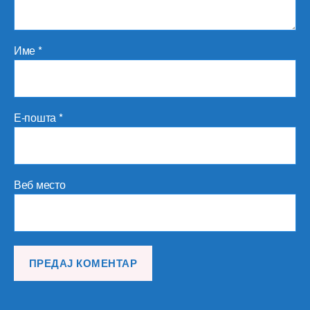
Име
*
Е-пошта
*
Веб место