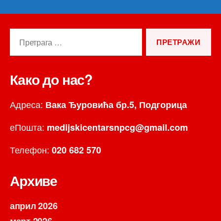
Претрага
за:
Како до нас?
Адреса:
Вака Ђуровића бр.5, Подгорица
еПошта:
medijskicentarsnpcg@gmail.com
Телефон:
020 682 570
Архиве
април 2026
март 2026