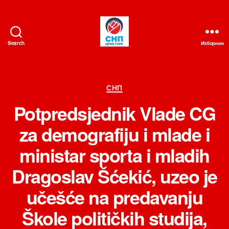
Search
Изборник
СНП
Категорије
СНП
Potpredsjednik Vlade CG
za demografiju i mlade i
ministar sporta i mladih
Dragoslav Šćekić, uzeo je
učešće na predavanju
Škole političkih studija,