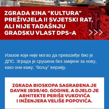
иза
и
спо
чак
виш
од
750
љу
Изазов који није могао да превазиђе био је
ДПС. Зграда је срушена без замјене за нову,
како они кажу, “бољу” верзију.