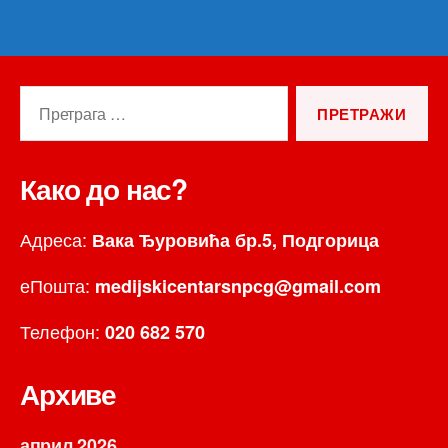
Претрага
за:
Како до нас?
Адреса:
Вака Ђуровића бр.5, Подгорица
еПошта:
medijskicentarsnpcg@gmail.com
Телефон:
020 682 570
Архиве
април 2026