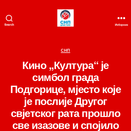
Search
Изборник
СНП
Категорије
СНП
Кино ,,Култура“ је
симбол града
Подгорице, мјесто које
је послије Другог
свјетског рата прошло
све изазове и спојило