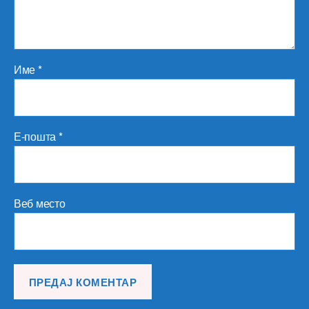
Име
*
Е-пошта
*
Веб место