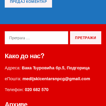
Претрага
за:
Како до нас?
Адреса:
Вака Ђуровића бр.5, Подгорица
еПошта:
medijskicentarsnpcg@gmail.com
Телефон:
020 682 570
Архиве