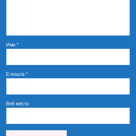
Име
*
Е-пошта
*
Веб место