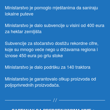
što
Ministarstvo je pomoglo mještanima da saniraju
nije
lokalne puteve
bio
sluč
Ministarstvo je dalo subvencije u visini od 400 eura
sa
za hektar zemljišta
pre
vlas
Subvencije za stočarstvo dostižu rekordne cifre,
koje su mnogo veće nego u državama regiona i
iznose 450 eura po grlu stoke
Ministarstvo je dalo podršku za 140 traktora
Ministarstvo je garantovalo otkup proizvoda od
poljoprivrednih proizvođača.