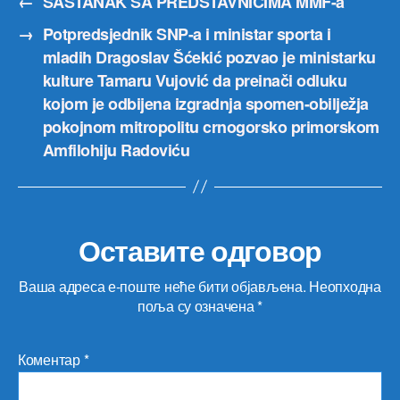
←
SASTANAK SA PREDSTAVNICIMA MMF-a
→
Potpredsjednik SNP-a i ministar sporta i
mladih Dragoslav Šćekić pozvao je ministarku
kulture Tamaru Vujović da preinači odluku
kojom je odbijena izgradnja spomen-obilježja
pokojnom mitropolitu crnogorsko primorskom
Amfilohiju Radoviću
Оставите одговор
Ваша адреса е-поште неће бити објављена.
Неопходна
поља су означена
*
Коментар
*