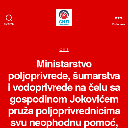
Search
Изборник
СНП
Категорије
СНП
Ministarstvo
poljoprivrede, šumarstva
i vodoprivrede na čelu sa
gospodinom Jokovićem
pruža poljoprivrednicima
svu neophodnu pomoć,