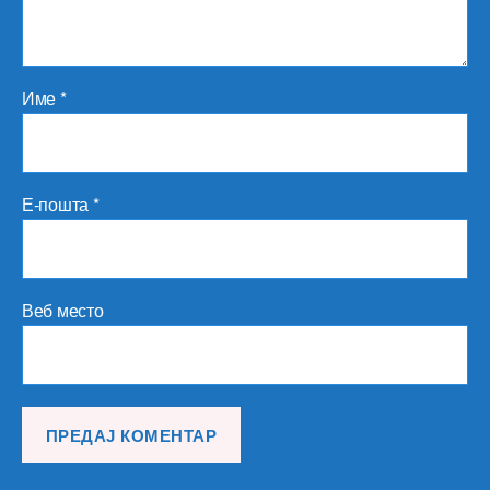
Име
*
Е-пошта
*
Веб место