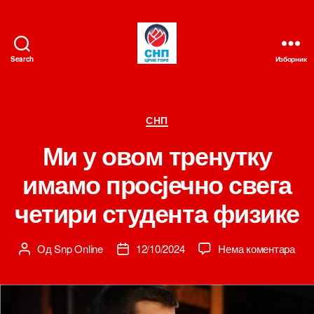
Search
Изборник
СНП
Категорије
СНП
Ми у овом тренутку
имамо просјечно свега
четири студента физике
на
Од
Snp Online
12/10/2024
Нема коментара
Аутор
Датум
Ми
чланка
чланка
у
ово
тре