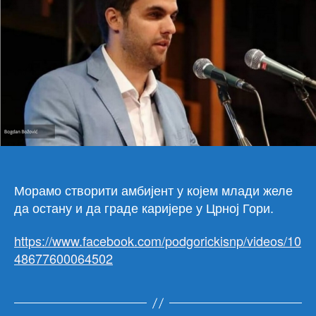
има
про
све
чет
сту
физ
Морамо створити амбијент у којем млади желе
да остану и да граде каријере у Црној Гори.
https://www.facebook.com/podgorickisnp/videos/10
48677600064502