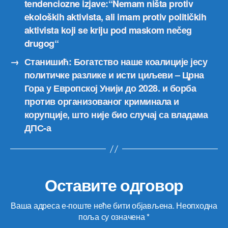
tendenciozne izjave:“Nemam ništa protiv
ekoloških aktivista, ali imam protiv političkih
aktivista koji se kriju pod maskom nečeg
drugog“
→
Станишић: Богатство наше коалиције јесу
политичке разлике и исти циљеви – Црна
Гора у Европској Унији до 2028. и борба
против организованог криминала и
корупције, што није био случај са владама
ДПС-а
Оставите одговор
Ваша адреса е-поште неће бити објављена.
Неопходна
поља су означена
*