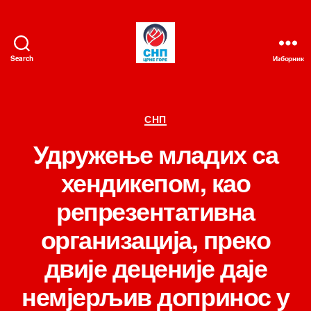
Search
Изборник
СНП
Категорије
СНП
Удружење младих са
хендикепом, као
репрезентативна
организација, преко
двије деценије даје
немјерљив допринос у