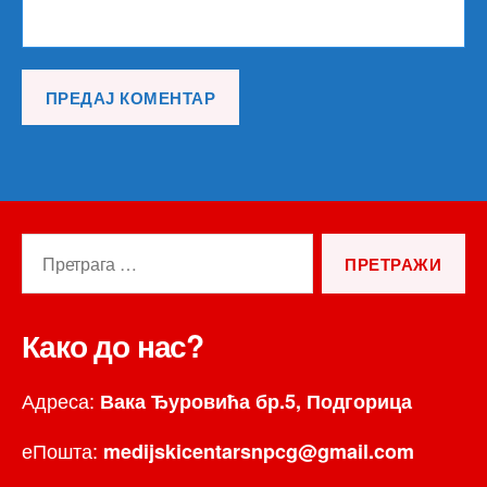
Претрага
за:
Како до нас?
Адреса:
Вака Ђуровића бр.5, Подгорица
еПошта:
medijskicentarsnpcg@gmail.com