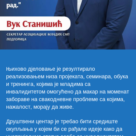
за
пра
мла
са
инв
Њихово д‌јеловање је резултирало
реализовањем низа пројеката, семинара, обука
и тренинга, којима је младима са
инвалидитетом омогућено да макар на моменат
забораве на свакодневне проблеме са којима,
нажалост, морају да живе.
Друштвени центар је требао бити средиште
окупљања у којем би се рађале идеје како да
унаприједимо статус особа са инвалидитетом,