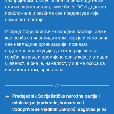
али и пријатељстава, чиме би се ОСИ додатно
приближиле и разбиле све предрасуде које,
нажалост, постоје.
Испред Социјалистичке народне партије, али и
као особа са инвалидитетом, која је и сама члан
ове невладине организације, позивам
надлежне институције да хитно ријеше ова
горућа питања и промијене слику која је отишла
у јавност, а она је, нажалост, у очима особа са
инвалидитетом, врло лоша.
←
Predsjednik Socijalističke narodne partije i
ministar poljoprivrede, šumarstva i
vodoprivrede Vladimir Joković reagovao je na