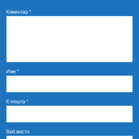
Коментар
*
Име
*
Е-пошта
*
Веб место