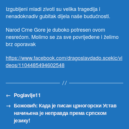
pred
Izgubljeni mladi zivoti su velika tragedija i
Ale
nenadoknadiv gubitak dijela naše budućnosti.
Vuči
i
Narod Crne Gore je duboko potresen ovom
svi
nesrećom. Molimo se za sve povrijeđene i želimo
gra
Srbi
brz oporavak
https://www.facebook.com/dragoslavdado.scekic/vi
deos/1104485494602548
←
Poglavlje11
→
Божовић: Када је писан црногорски Устав
начињена је неправда према српском
језику!