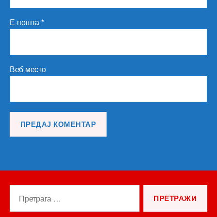
Е-пошта
*
Веб место
Претрага
за: