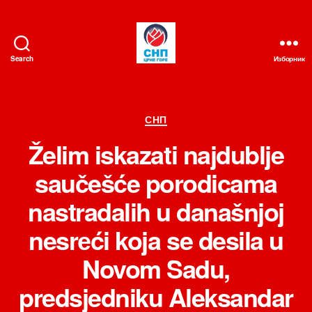
Search
Изборник
СНП
Категорије
СНП
Želim iskazati najdublje
saučešće porodicama
nastradalih u današnjoj
nesrеći koja se desila u
Novom Sadu,
predsjedniku Aleksandar